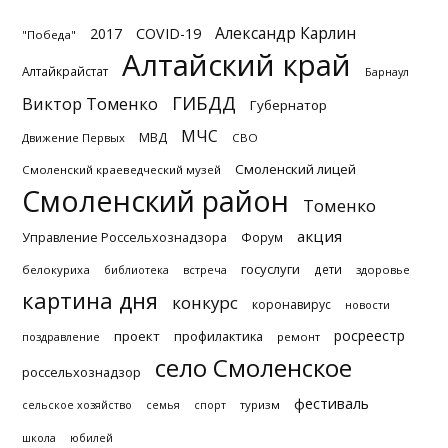
Александр Карлин
2017
COVID-19
"Победа"
Алтайский край
Алтайкрайстат
Барнаул
ГИБДД
Виктор Томенко
Губернатор
МЧС
МВД
Движение Первых
СВО
Смоленский лицей
Смоленский краеведческий музей
Смоленский район
Томенко
акция
Управление Россельхознадзора
Форум
госуслуги
дети
белокуриха
библиотека
встреча
здоровье
картина дня
конкурс
коронавирус
новости
росреестр
проект
профилактика
поздравление
ремонт
село Смоленское
россельхознадзор
фестиваль
туризм
сельское хозяйство
семья
спорт
школа
юбилей