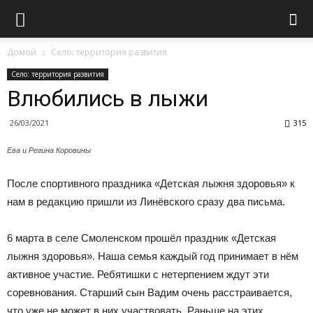
Домой
Село: территория развития
Село: территория развития
Влюбились в лыжи
26/03/2021
315
Ева и Регина Коровины
После спортивного праздника «Детская лыжня здоровья» к
нам в редакцию пришли из Линёвского сразу два письма.
6 марта в селе Смоленском прошёл праздник «Детская
лыжня здоровья». Наша семья каждый год принимает в нём
активное участие. Ребятишки с нетерпением ждут эти
соревнования. Старший сын Вадим очень расстраивается,
что уже не может в них участвовать. Раньше на этих