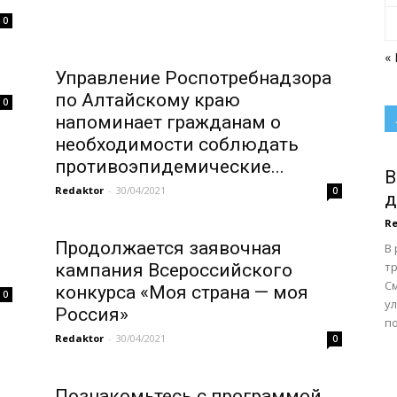
0
«
Управление Роспотребнадзора
по Алтайскому краю
0
напоминает гражданам о
необходимости соблюдать
противоэпидемические...
В
Redaktor
-
30/04/2021
0
д
Re
Продолжается заявочная
В
тр
кампания Всероссийского
С
конкурса «Моя страна — моя
0
у
Россия»
по
Redaktor
-
30/04/2021
0
Познакомьтесь с программой