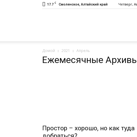
C
17.7
Четверг, Ав
Смоленское, Алтайский край
Газета
Домой
2021
Апрель
«Заря»
Ежемесячные Архивы
Простор – хорошо, но как туда
добраться?