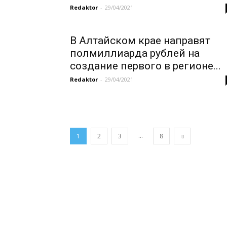
Redaktor
-
29/04/2021
В Алтайском крае направят
полмиллиарда рублей на
создание первого в регионе...
Redaktor
-
29/04/2021
...
1
2
3
8