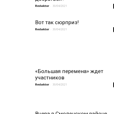
Redaktor
-
30/04/2021
Вот так сюрприз!
Redaktor
-
30/04/2021
«Большая перемена» ждет
участников
Redaktor
-
30/04/2021
Вчера в Смоленском районе