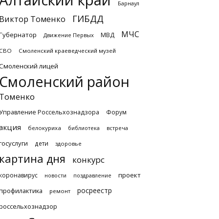
Алтайский край
Барнаул
ГИБДД
Виктор Томенко
МЧС
Губернатор
МВД
Движение Первых
СВО
Смоленский краеведческий музей
Смоленский лицей
Смоленский район
Томенко
Управление Россельхознадзора
Форум
акция
белокуриха
библиотека
встреча
госуслуги
дети
здоровье
картина дня
конкурс
проект
коронавирус
новости
поздравление
росреестр
профилактика
ремонт
россельхознадзор