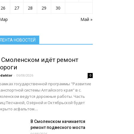
Село: точка притяжения
Сельское хозяйство Алтайского края
26
27
28
29
30
Служу России
Смоленский район
Смоленский районный суд
 Мар
Социальная сфера Алтайского края
Май »
Социальный барометр
Спорт
Спорт - норма жизни
Туризм
Цифра
Экономика
Экономика Алтайского края
ЛЕНТА НОВОСТЕЙ
Подробнее
 Смоленском идёт ремонт
ороги
daktor
-
06/08/2026
0
 рамках государственной программы "Развитие
анспортной системы Алтайского края" в с.
моленском ведутся дорожные работы. Часть
лиц Песчаной, Озёрной и Октябрьской будет
крыто асфальтом....
В Смоленском начинается
ремонт подвесного моста
06/08/2026