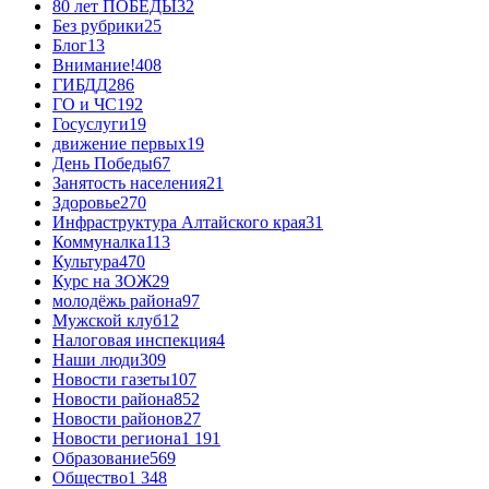
80 лет ПОБЕДЫ
32
Без рубрики
25
Блог
13
Внимание!
408
ГИБДД
286
ГО и ЧС
192
Госуслуги
19
движение первых
19
День Победы
67
Занятость населения
21
Здоровье
270
Инфраструктура Алтайского края
31
Коммуналка
113
Культура
470
Курс на ЗОЖ
29
молодёжь района
97
Мужской клуб
12
Налоговая инспекция
4
Наши люди
309
Новости газеты
107
Новости района
852
Новости районов
27
Новости региона
1 191
Образование
569
Общество
1 348