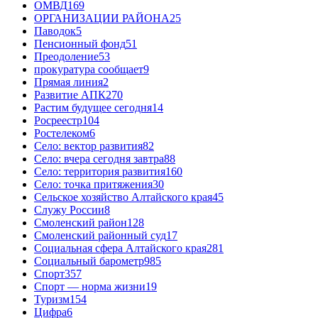
ОМВД
169
ОРГАНИЗАЦИИ РАЙОНА
25
Паводок
5
Пенсионный фонд
51
Преодоление
53
прокуратура сообщает
9
Прямая линия
2
Развитие АПК
270
Растим будущее сегодня
14
Росреестр
104
Ростелеком
6
Село: вектор развития
82
Село: вчера сегодня завтра
88
Село: территория развития
160
Село: точка притяжения
30
Сельское хозяйство Алтайского края
45
Служу России
8
Смоленский район
128
Смоленский районный суд
17
Социальная сфера Алтайского края
281
Социальный барометр
985
Спорт
357
Спорт — норма жизни
19
Туризм
154
Цифра
6