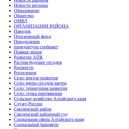
Новости районов
Новости региона
Образование
Общество
ОМВД
ОРГАНИЗАЦИИ РАЙОНА
Паводок
Пенсионный фонд
Преодоление
прокуратура сообщает
Прямая линия
Развитие АПК
Растим будущее сегодня
Росреестр
Ростелеком
Село: вектор развития
Село: вчера сегодня завтра
Село: территория развития
Село: точка притяжения
Сельское хозяйство Алтайского края
Служу России
Смоленский район
Смоленский районный суд
Социальная сфера Алтайского края
Социальный барометр