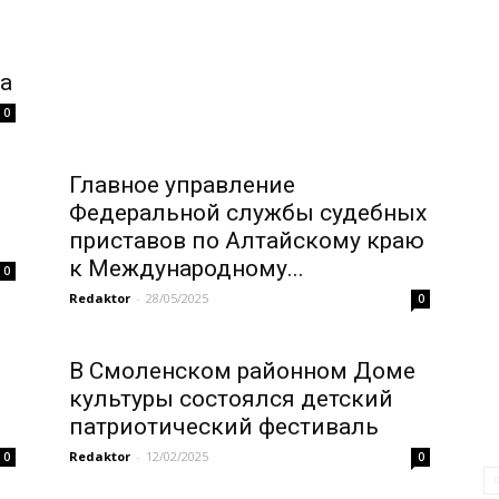
а
0
Главное управление
Федеральной службы судебных
приставов по Алтайскому краю
к Международному...
0
Redaktor
-
28/05/2025
0
В Смоленском районном Доме
культуры состоялся детский
патриотический фестиваль
Redaktor
-
12/02/2025
0
0