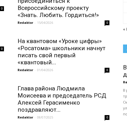
присоединиться к
Всероссийскому проекту
0
«Знать. Любить. Гордиться!»
Redaktor
-
15/04/2026
0
«
На квантовом «Уроке цифры»
«Росатома» школьники начнут
0
писать свой первый
«квантовый...
В
Redaktor
-
01/04/2026
0
д
Re
Глава района Людмила
В
Моисеева и председатель РСД
тр
Алексей Герасименко
С
у
поздравляют...
по
Redaktor
-
08/07/2025
0