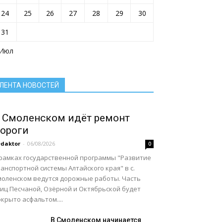
Село: вектор развития
Село: вчера сегодня завтра
24
25
26
27
28
29
30
Село: территория развития
Село: точка притяжения
Сельское хозяйство Алтайского края
31
Служу России
Смоленский район
Смоленский районный суд
 Июл
Социальная сфера Алтайского края
Социальный барометр
Спорт
Спорт - норма жизни
Туризм
Цифра
Экономика
Экономика Алтайского края
ЛЕНТА НОВОСТЕЙ
Подробнее
 Смоленском идёт ремонт
ороги
daktor
-
06/08/2026
0
 рамках государственной программы "Развитие
анспортной системы Алтайского края" в с.
моленском ведутся дорожные работы. Часть
лиц Песчаной, Озёрной и Октябрьской будет
крыто асфальтом....
В Смоленском начинается