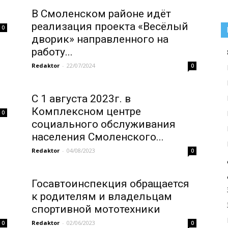
В Смоленском районе идёт
реализация проекта «Весёлый
0
дворик» направленного на
работу...
Redaktor
-
22/07/2024
0
С 1 августа 2023г. в
Комплексном центре
0
социального обслуживания
населения Смоленского...
Redaktor
-
04/08/2023
0
Госавтоинспекция обращается
к родителям и владельцам
спортивной мототехники
Redaktor
-
02/06/2023
0
0