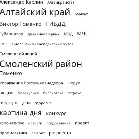
Александр Карлин
Алтайкрайстат
Алтайский край
Барнаул
ГИБДД
Виктор Томенко
МЧС
Губернатор
МВД
Движение Первых
СВО
Смоленский краеведческий музей
Смоленский лицей
Смоленский район
Томенко
Управление Россельхознадзора
Форум
акция
белокуриха
библиотека
встреча
госуслуги
дети
здоровье
картина дня
конкурс
проект
коронавирус
новости
поздравление
росреестр
профилактика
ремонт