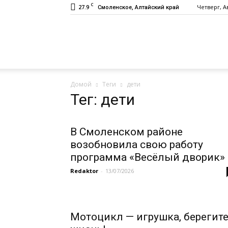
C
27.9
Четверг, Ав
Смоленское, Алтайский край
Газета
Домой
Теги
дети
«Заря»
Тег: дети
В Смоленском районе
возобновила свою работу
программа «Весёлый дворик»
Redaktor
-
13/07/2026
Мотоцикл — игрушка, берегит