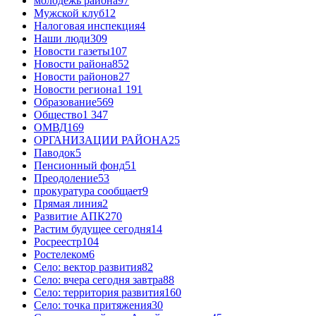
молодёжь района
97
Мужской клуб
12
Налоговая инспекция
4
Наши люди
309
Новости газеты
107
Новости района
852
Новости районов
27
Новости региона
1 191
Образование
569
Общество
1 347
ОМВД
169
ОРГАНИЗАЦИИ РАЙОНА
25
Паводок
5
Пенсионный фонд
51
Преодоление
53
прокуратура сообщает
9
Прямая линия
2
Развитие АПК
270
Растим будущее сегодня
14
Росреестр
104
Ростелеком
6
Село: вектор развития
82
Село: вчера сегодня завтра
88
Село: территория развития
160
Село: точка притяжения
30