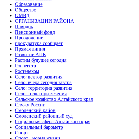
Образование
Общество
ОМВД
ОРГАНИЗАЦИИ РАЙОНА
Паводок
Пенсионный фонд
Преодоление
прокуратура сообщает
Прямая линия
Развитие АПК
Растим будущее сегодня
Росреестр
Ростелеком
Село: вектор развития
Село: вчера сегодня завтра
Село: территория развития
Село: точка притяжения
Сельское хозяйство Алтайского края
Служу России
Смоленский район
Смоленский районный суд
Социальная сфера Алтайского края
Социальный барометр
Спорт
Спорт - норма жизни