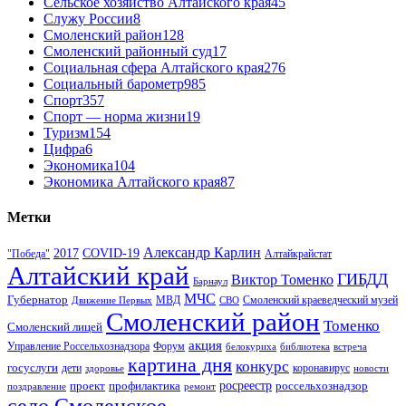
Сельское хозяйство Алтайского края
45
Служу России
8
Смоленский район
128
Смоленский районный суд
17
Социальная сфера Алтайского края
276
Социальный барометр
985
Спорт
357
Спорт — норма жизни
19
Туризм
154
Цифра
6
Экономика
104
Экономика Алтайского края
87
Метки
Александр Карлин
COVID-19
2017
Алтайкрайстат
"Победа"
Алтайский край
ГИБДД
Виктор Томенко
Барнаул
МЧС
Губернатор
МВД
Движение Первых
СВО
Смоленский краеведческий музей
Смоленский район
Томенко
Смоленский лицей
акция
Управление Россельхознадзора
Форум
белокуриха
библиотека
встреча
картина дня
конкурс
госуслуги
дети
коронавирус
здоровье
новости
проект
профилактика
росреестр
россельхознадзор
поздравление
ремонт
село Смоленское