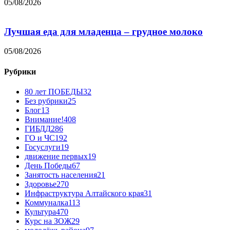
05/08/2026
Лучшая еда для младенца – грудное молоко
05/08/2026
Рубрики
80 лет ПОБЕДЫ
32
Без рубрики
25
Блог
13
Внимание!
408
ГИБДД
286
ГО и ЧС
192
Госуслуги
19
движение первых
19
День Победы
67
Занятость населения
21
Здоровье
270
Инфраструктура Алтайского края
31
Коммуналка
113
Культура
470
Курс на ЗОЖ
29