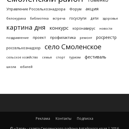
акция
Управление Россельхознадзора
Форум
госуслуги
дети
белокуриха
библиотека
встреча
здоровье
картина дня
конкурс
коронавирус
новости
росреестр
проект
профилактика
поздравление
ремонт
село Смоленское
россельхознадзор
фестиваль
туризм
сельское хозяйство
семья
спорт
школа
юбилей
Реклама
Контакты
Подписка
© «Заря» - газета Смоленского района Алтайского края | 2016