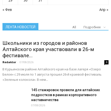
29
30
31
« Фев
Апр »
ЛЕНТА НОВОСТЕЙ
All
Подробнее
Школьники из городов и районов
Алтайского края участвовали в 26-м
фестивале...
Redaktor
-
07/08/2026
0
В Курьинском районе Алтайского края на базе лагеря «Озеро
Белое» с 29 июля по 1 августа прошел 26‑й краевой фестиваль
«Зеленые колокола». В нем...
145 стажировок провели для алтайских
подростков в рамках корпоративного
наставничества
07/08/2026