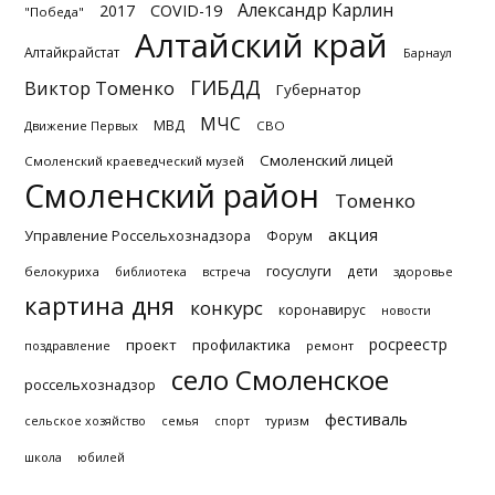
Александр Карлин
2017
COVID-19
"Победа"
Алтайский край
Алтайкрайстат
Барнаул
ГИБДД
Виктор Томенко
Губернатор
МЧС
МВД
Движение Первых
СВО
Смоленский лицей
Смоленский краеведческий музей
Смоленский район
Томенко
акция
Управление Россельхознадзора
Форум
госуслуги
дети
белокуриха
библиотека
встреча
здоровье
картина дня
конкурс
коронавирус
новости
росреестр
проект
профилактика
поздравление
ремонт
село Смоленское
россельхознадзор
фестиваль
туризм
сельское хозяйство
семья
спорт
школа
юбилей