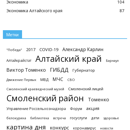
Экономика
104
Экономика Алтайского края
87
Метки
Александр Карлин
2017
COVID-19
"Победа"
Алтайский край
Алтайкрайстат
Барнаул
ГИБДД
Виктор Томенко
Губернатор
МЧС
МВД
Движение Первых
СВО
Смоленский лицей
Смоленский краеведческий музей
Смоленский район
Томенко
акция
Управление Россельхознадзора
Форум
госуслуги
дети
белокуриха
библиотека
встреча
здоровье
картина дня
конкурс
коронавирус
новости