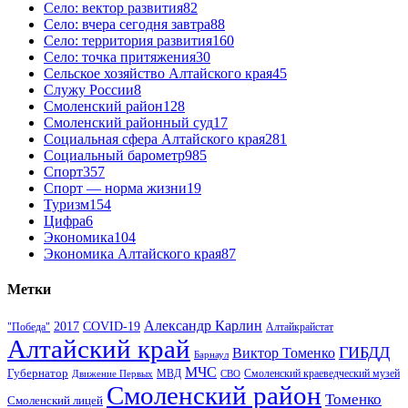
Село: вектор развития
82
Село: вчера сегодня завтра
88
Село: территория развития
160
Село: точка притяжения
30
Сельское хозяйство Алтайского края
45
Служу России
8
Смоленский район
128
Смоленский районный суд
17
Социальная сфера Алтайского края
281
Социальный барометр
985
Спорт
357
Спорт — норма жизни
19
Туризм
154
Цифра
6
Экономика
104
Экономика Алтайского края
87
Метки
Александр Карлин
COVID-19
2017
Алтайкрайстат
"Победа"
Алтайский край
ГИБДД
Виктор Томенко
Барнаул
МЧС
Губернатор
МВД
Движение Первых
СВО
Смоленский краеведческий музей
Смоленский район
Томенко
Смоленский лицей