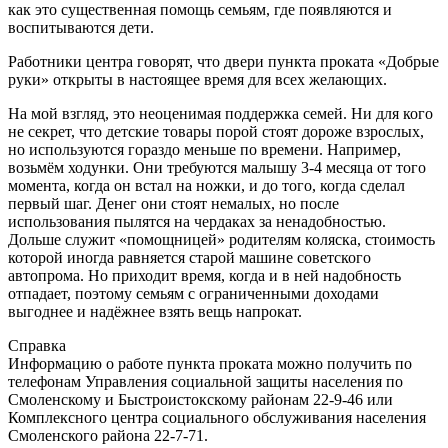
как это существенная помощь семьям, где появляются и
воспитываются дети.
Работники центра говорят, что двери пункта проката «Добрые
руки» открыты в настоящее время для всех желающих.
На мой взгляд, это неоценимая поддержка семей. Ни для кого
не секрет, что детские товары порой стоят дороже взрослых,
но используются гораздо меньше по времени. Например,
возьмём ходунки. Они требуются малышу 3-4 месяца от того
момента, когда он встал на ножки, и до того, когда сделал
первый шаг. Денег они стоят немалых, но после
использования пылятся на чердаках за ненадобностью.
Дольше служит «помощницей» родителям коляска, стоимость
которой иногда равняется старой машине советского
автопрома. Но приходит время, когда и в ней надобность
отпадает, поэтому семьям с ограниченными доходами
выгоднее и надёжнее взять вещь напрокат.
Справка
Информацию о работе пункта проката можно получить по
телефонам Управления социальной защиты населения по
Смоленскому и Быстроистокскому районам 22-9-46 или
Комплексного центра социального обслуживания населения
Смоленского района 22-7-71.