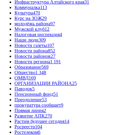
Инфраструктура Алтайского края
31
Коммуналка
113
Культура
470
Курс на ЗОЖ
29
молодёжь района
97
Мужской клуб
12
Налоговая инспекция
4
Наши люди
309
Новости газеты
107
Новости района
852
Новости районов
27
Новости региона
1 191
Образование
569
Общество
1 348
ОМВД
169
ОРГАНИЗАЦИИ РАЙОНА
25
Паводок
5
Пенсионный фонд
51
Преодоление
53
прокуратура сообщает
9
Прямая линия
2
Развитие АПК
270
Растим будущее сегодня
14
Росреестр
104
Ростелеком
6