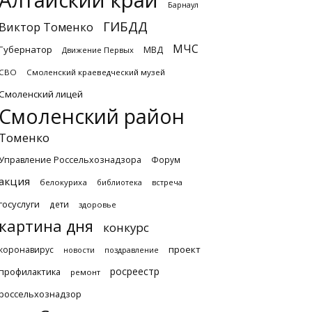
Алтайский край
Барнаул
ГИБДД
Виктор Томенко
МЧС
Губернатор
МВД
Движение Первых
СВО
Смоленский краеведческий музей
Смоленский лицей
Смоленский район
Томенко
Управление Россельхознадзора
Форум
акция
белокуриха
библиотека
встреча
госуслуги
дети
здоровье
картина дня
конкурс
проект
коронавирус
новости
поздравление
росреестр
профилактика
ремонт
россельхознадзор