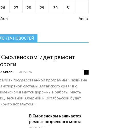
Село: точка притяжения
Сельское хозяйство Алтайского края
26
27
28
29
30
31
Служу России
Смоленский район
Смоленский районный суд
 Июн
Социальная сфера Алтайского края
Авг »
Социальный барометр
Спорт
Спорт - норма жизни
Туризм
Цифра
Экономика
Экономика Алтайского края
ЛЕНТА НОВОСТЕЙ
Подробнее
 Смоленском идёт ремонт
ороги
daktor
-
06/08/2026
0
 рамках государственной программы "Развитие
анспортной системы Алтайского края" в с.
моленском ведутся дорожные работы. Часть
лиц Песчаной, Озёрной и Октябрьской будет
крыто асфальтом....
В Смоленском начинается
ремонт подвесного моста
06/08/2026