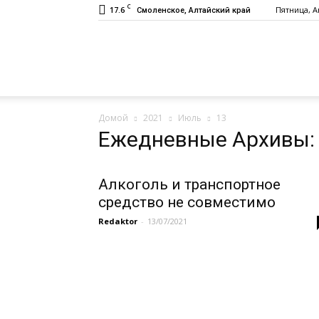
C
17.6
Пятница, Ав
Смоленское, Алтайский край
Газета
Домой
2021
Июль
13
«Заря»
Ежедневные Архивы: 
Алкоголь и транспортное
средство не совместимо
Redaktor
-
13/07/2021