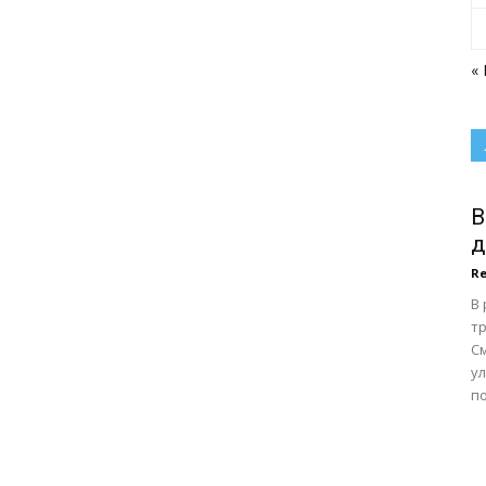
«
В
д
Re
В
тр
С
у
по