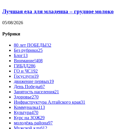
Лучшая еда для младенца – грудное молоко
05/08/2026
Рубрики
80 лет ПОБЕДЫ
32
Без рубрики
25
Блог
13
Внимание!
408
ГИБДД
286
ГО и ЧС
192
Госуслуги
19
движение первых
19
День Победы
67
Занятость населения
21
Здоровье
270
Инфраструктура Алтайского края
31
Коммуналка
113
Культура
470
Курс на ЗОЖ
29
молодёжь района
97
Мужской клуб
12