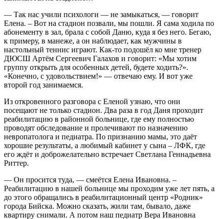
— Так нас учили психологи — не замыкаться, — говорит
Елена. – Вот на стадион позвали, мы пошли. Я сама ходила по
абонементу в зал, брала с собой Даню, куда я без него. Бегаю,
к примеру, в манеже, а он наблюдает, как мужчины в
настольный теннис играют. Как-то подошёл ко мне тренер
ДЮСШ Артём Сергеевич Галахов и говорит: «Мы хотим
группу открыть для особенных детей, будете ходить?».
«Конечно, с удовольствием!» — отвечаю ему. И вот уже
второй год занимаемся.
Из откровенного разговора с Еленой узнаю, что они
посещают не только стадион. Два раза в год Даня проходит
реабилитацию в районной больнице, где ему полностью
проводят обследование и пролечивают по назначению
невропатолога и педиатра. По признанию мамы, это даёт
хорошие результаты, а любимый кабинет у сына – ЛФК, где
его ждёт и доброжелательно встречает Светлана Геннадьевна
Риттер.
— Он просится туда, — смеётся Елена Ивановна. –
Реабилитацию в нашей больнице мы проходим уже лет пять, а
до этого обращались в реабилитационный центр «Родник»
города Бийска. Можно сказать, жили там, бывало, даже
квартиру снимали. А потом наш педиатр Вера Ивановна