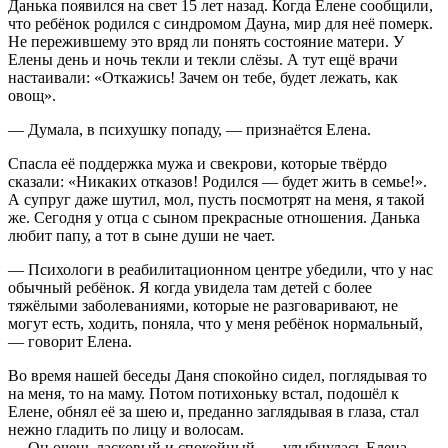
Данька появился на свет 15 лет назад. Когда Елене сообщили,
что ребёнок родился с синдромом Дауна, мир для неё померк.
Не пережившему это вряд ли понять состояние матери. У
Елены день и ночь текли и текли слёзы. А тут ещё врачи
настаивали: «Откажись! Зачем он тебе, будет лежать, как
овощ».
— Думала, в психушку попаду, — признаётся Елена.
Спасла её поддержка мужа и свекрови, которые твёрдо
сказали: «Никаких отказов! Родился — будет жить в семье!».
А супруг даже шутил, мол, пусть посмотрят на меня, я такой
же. Сегодня у отца с сыном прекрасные отношения. Данька
любит папу, а тот в сыне души не чает.
— Психологи в реабилитационном центре убедили, что у нас
обычный ребёнок. Я когда увидела там детей с более
тяжёлыми заболеваниями, которые не разговаривают, не
могут есть, ходить, поняла, что у меня ребёнок нормальный,
— говорит Елена.
Во время нашей беседы Даня спокойно сидел, поглядывая то
на меня, то на маму. Потом потихоньку встал, подошёл к
Елене, обнял её за шею и, преданно заглядывая в глаза, стал
нежно гладить по лицу и волосам.
— Он очень ласковый и спокойный, — улыбнулась Елена.