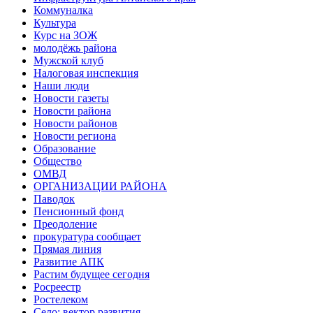
Коммуналка
Культура
Курс на ЗОЖ
молодёжь района
Мужской клуб
Налоговая инспекция
Наши люди
Новости газеты
Новости района
Новости районов
Новости региона
Образование
Общество
ОМВД
ОРГАНИЗАЦИИ РАЙОНА
Паводок
Пенсионный фонд
Преодоление
прокуратура сообщает
Прямая линия
Развитие АПК
Растим будущее сегодня
Росреестр
Ростелеком
Село: вектор развития