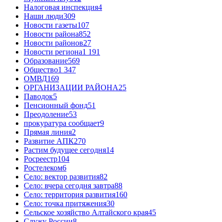
Налоговая инспекция
4
Наши люди
309
Новости газеты
107
Новости района
852
Новости районов
27
Новости региона
1 191
Образование
569
Общество
1 347
ОМВД
169
ОРГАНИЗАЦИИ РАЙОНА
25
Паводок
5
Пенсионный фонд
51
Преодоление
53
прокуратура сообщает
9
Прямая линия
2
Развитие АПК
270
Растим будущее сегодня
14
Росреестр
104
Ростелеком
6
Село: вектор развития
82
Село: вчера сегодня завтра
88
Село: территория развития
160
Село: точка притяжения
30
Сельское хозяйство Алтайского края
45
Служу России
8