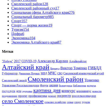
Смоленский район
128
Смоленский районный суд
17
Социальная сфера Алтайского края
276
Социальный барометр
985
Спорт
357
Спорт — норма жизни
19
Туризм
154
Цифра
6
Экономика
104
Экономика Алтайского края
87
Метки
Александр Карлин
COVID-19
2017
Алтайкрайстат
"Победа"
Алтайский край
ГИБДД
Виктор Томенко
Барнаул
МЧС
Губернатор
МВД
Движение Первых
СВО
Смоленский краеведческий музей
Смоленский район
Томенко
Смоленский лицей
акция
Управление Россельхознадзора
Форум
белокуриха
библиотека
встреча
картина дня
конкурс
госуслуги
дети
коронавирус
здоровье
новости
проект
профилактика
росреестр
россельхознадзор
поздравление
ремонт
село Смоленское
туризм
сельское хозяйство
семья
спорт