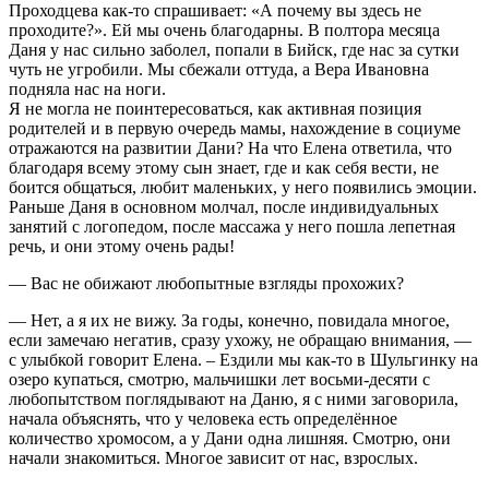
Проходцева как-то спрашивает: «А почему вы здесь не
проходите?». Ей мы очень благодарны. В полтора месяца
Даня у нас сильно заболел, попали в Бийск, где нас за сутки
чуть не угробили. Мы сбежали оттуда, а Вера Ивановна
подняла нас на ноги.
Я не могла не поинтересоваться, как активная позиция
родителей и в первую очередь мамы, нахождение в социуме
отражаются на развитии Дани? На что Елена ответила, что
благодаря всему этому сын знает, где и как себя вести, не
боится общаться, любит маленьких, у него появились эмоции.
Раньше Даня в основном молчал, после индивидуальных
занятий с логопедом, после массажа у него пошла лепетная
речь, и они этому очень рады!
— Вас не обижают любопытные взгляды прохожих?
— Нет, а я их не вижу. За годы, конечно, повидала многое,
если замечаю негатив, сразу ухожу, не обращаю внимания, —
с улыбкой говорит Елена. – Ездили мы как-то в Шульгинку на
озеро купаться, смотрю, мальчишки лет восьми-десяти с
любопытством поглядывают на Даню, я с ними заговорила,
начала объяснять, что у человека есть определённое
количество хромосом, а у Дани одна лишняя. Смотрю, они
начали знакомиться. Многое зависит от нас, взрослых.