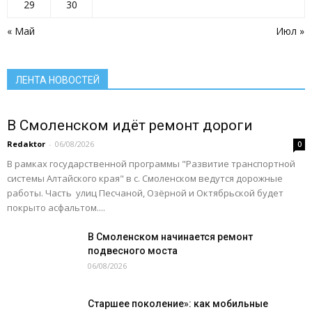
Село: вчера сегодня завтра
Село: территория развития
29
30
Село: точка притяжения
Сельское хозяйство Алтайского края
Служу России
« Май
Июл »
Смоленский район
Смоленский районный суд
Социальная сфера Алтайского края
Социальный барометр
Спорт
Спорт - норма жизни
Туризм
Цифра
Экономика
Экономика Алтайского края
ЛЕНТА НОВОСТЕЙ
Подробнее
В Смоленском идёт ремонт дороги
Redaktor
-
06/08/2026
0
В рамках государственной программы "Развитие транспортной
системы Алтайского края" в с. Смоленском ведутся дорожные
работы. Часть улиц Песчаной, Озёрной и Октябрьской будет
покрыто асфальтом....
В Смоленском начинается ремонт
подвесного моста
06/08/2026
Старшее поколение»: как мобильные