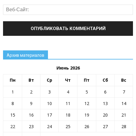
Архив материалов
Июнь 2026
Пн
Вт
Ср
Чт
Пт
Сб
Вс
All
80 лет ПОБЕДЫ
Блог
Внимание!
ГИБДД
ГО и ЧС
Госуслуги
движение первых
День Победы
1
2
3
4
5
6
7
Занятость населения
Здоровье
Инфраструктура Алтайского края
Коммуналка
Культура
Курс на ЗОЖ
молодёжь района
8
9
10
11
12
13
14
Мужской клуб
Налоговая инспекция
Наши люди
Новости газеты
Новости района
Новости районов
15
16
17
18
19
20
21
Новости региона
Образование
Общество
ОМВД
ОРГАНИЗАЦИИ РАЙОНА
Паводок
Пенсионный фонд
Преодоление
прокуратура сообщает
Прямая линия
22
23
24
25
26
27
28
Развитие АПК
Растим будущее сегодня
Росреестр
Ростелеком
Село: вектор развития