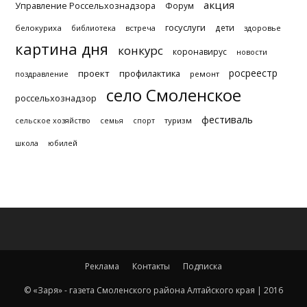
акция
Управление Россельхознадзора
Форум
госуслуги
дети
белокуриха
библиотека
встреча
здоровье
картина дня
конкурс
коронавирус
новости
росреестр
проект
профилактика
поздравление
ремонт
село Смоленское
россельхознадзор
фестиваль
туризм
сельское хозяйство
семья
спорт
школа
юбилей
Реклама
Контакты
Подписка
© «Заря» - газета Смоленского района Алтайского края | 2016