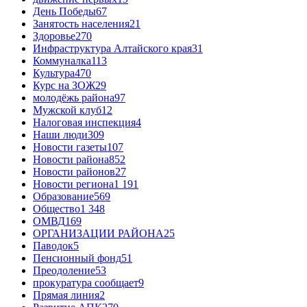
День Победы
67
Занятость населения
21
Здоровье
270
Инфраструктура Алтайского края
31
Коммуналка
113
Культура
470
Курс на ЗОЖ
29
молодёжь района
97
Мужской клуб
12
Налоговая инспекция
4
Наши люди
309
Новости газеты
107
Новости района
852
Новости районов
27
Новости региона
1 191
Образование
569
Общество
1 348
ОМВД
169
ОРГАНИЗАЦИИ РАЙОНА
25
Паводок
5
Пенсионный фонд
51
Преодоление
53
прокуратура сообщает
9
Прямая линия
2