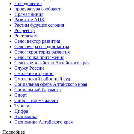
Преодоление
прокуратура сообщает
Прямая линия
Развитие АПК
Растим будущее сегодня
Росреестр
Ростелеком
Село: вектор развития
Село: вчера сегодня завтра
Село: территория развития
Село: точка притяжения
Сельское хозяйство Алтайского края
Служу России
Смоленский район
Смоленский районный суд
Социальная сфера Алтайского края
Социальный барометр
Спорт
Спорт - норма жизни
Туризм
Цифра
Экономика
Экономика Алтайского края
Подробнее