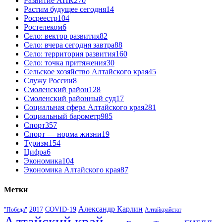
Развитие АПК
270
Растим будущее сегодня
14
Росреестр
104
Ростелеком
6
Село: вектор развития
82
Село: вчера сегодня завтра
88
Село: территория развития
160
Село: точка притяжения
30
Сельское хозяйство Алтайского края
45
Служу России
8
Смоленский район
128
Смоленский районный суд
17
Социальная сфера Алтайского края
281
Социальный барометр
985
Спорт
357
Спорт — норма жизни
19
Туризм
154
Цифра
6
Экономика
104
Экономика Алтайского края
87
Метки
Александр Карлин
COVID-19
2017
Алтайкрайстат
"Победа"
Алтайский край