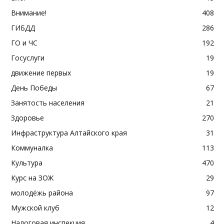
Внимание!
408
ГИБДД
286
ГО и ЧС
192
Госуслуги
19
движение первых
19
День Победы
67
Занятость населения
21
Здоровье
270
Инфраструктура Алтайского края
31
Коммуналка
113
Культура
470
Курс на ЗОЖ
29
молодёжь района
97
Мужской клуб
12
Налоговая инспекция
4