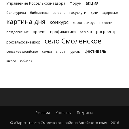
акция
Управление Россельхознадзора
Форум
госуслуги
дети
белокуриха
библиотека
встреча
здоровье
картина дня
конкурс
коронавирус
новости
росреестр
проект
профилактика
поздравление
ремонт
село Смоленское
россельхознадзор
фестиваль
туризм
сельское хозяйство
семья
спорт
школа
юбилей
Реклама
Контакты
Подписка
© «Заря» - газета Смоленского района Алтайского края | 2016