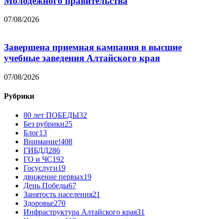
Молодежного правительства
07/08/2026
Завершена приемная кампания в высшие
учебные заведения Алтайского края
07/08/2026
Рубрики
80 лет ПОБЕДЫ
32
Без рубрики
25
Блог
13
Внимание!
408
ГИБДД
286
ГО и ЧС
192
Госуслуги
19
движение первых
19
День Победы
67
Занятость населения
21
Здоровье
270
Инфраструктура Алтайского края
31