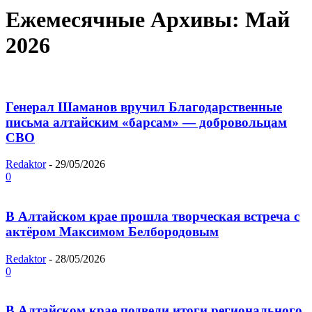
Ежемесячные Архивы: Май
2026
Генерал Шаманов вручил Благодарственные
письма алтайским «барсам» — добровольцам
СВО
Redaktor
-
29/05/2026
0
В Алтайском крае прошла творческая встреча с
актёром Максимом Белбородовым
Redaktor
-
28/05/2026
0
В Алтайском крае подвели итоги регионального