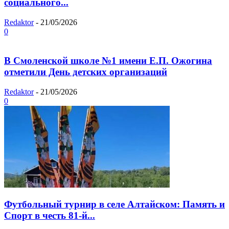
социального...
Redaktor
-
21/05/2026
0
В Смоленской школе №1 имени Е.П. Ожогина
отметили День детских организаций
Redaktor
-
21/05/2026
0
Футбольный турнир в селе Алтайском: Память и
Спорт в честь 81-й...