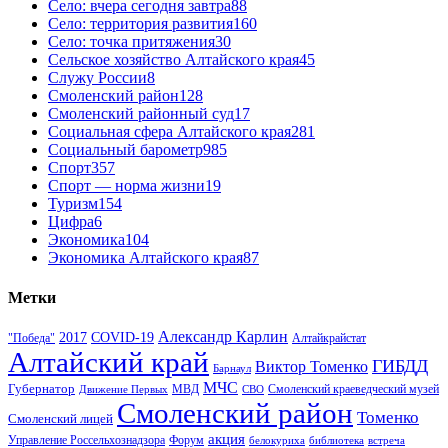
Село: вчера сегодня завтра
88
Село: территория развития
160
Село: точка притяжения
30
Сельское хозяйство Алтайского края
45
Служу России
8
Смоленский район
128
Смоленский районный суд
17
Социальная сфера Алтайского края
281
Социальный барометр
985
Спорт
357
Спорт — норма жизни
19
Туризм
154
Цифра
6
Экономика
104
Экономика Алтайского края
87
Метки
Александр Карлин
COVID-19
2017
Алтайкрайстат
"Победа"
Алтайский край
ГИБДД
Виктор Томенко
Барнаул
МЧС
Губернатор
МВД
Движение Первых
СВО
Смоленский краеведческий музей
Смоленский район
Томенко
Смоленский лицей
акция
Управление Россельхознадзора
Форум
белокуриха
библиотека
встреча