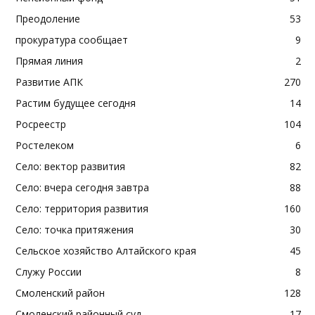
Преодоление
53
прокуратура сообщает
9
Прямая линия
2
Развитие АПК
270
Растим будущее сегодня
14
Росреестр
104
Ростелеком
6
Село: вектор развития
82
Село: вчера сегодня завтра
88
Село: территория развития
160
Село: точка притяжения
30
Сельское хозяйство Алтайского края
45
Служу России
8
Смоленский район
128
Смоленский районный суд
17