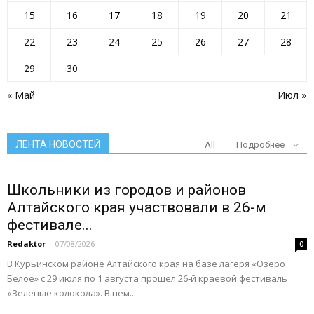
15
16
17
18
19
20
21
22
23
24
25
26
27
28
29
30
« Май
Июл »
ЛЕНТА НОВОСТЕЙ
All
Подробнее
Школьники из городов и районов
Алтайского края участвовали в 26-м
фестивале...
Redaktor
-
07/08/2026
0
В Курьинском районе Алтайского края на базе лагеря «Озеро
Белое» с 29 июля по 1 августа прошел 26‑й краевой фестиваль
«Зеленые колокола». В нем...