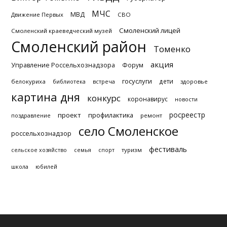
МЧС
МВД
Движение Первых
СВО
Смоленский лицей
Смоленский краеведческий музей
Смоленский район
Томенко
акция
Управление Россельхознадзора
Форум
госуслуги
дети
белокуриха
библиотека
встреча
здоровье
картина дня
конкурс
коронавирус
новости
росреестр
проект
профилактика
поздравление
ремонт
село Смоленское
россельхознадзор
фестиваль
туризм
сельское хозяйство
семья
спорт
школа
юбилей