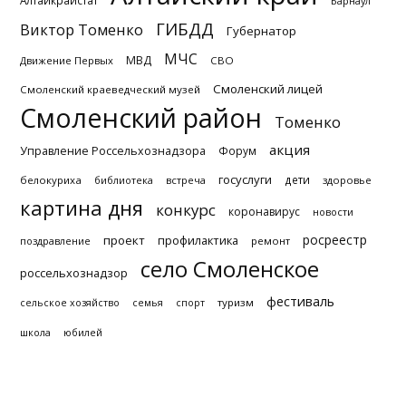
Алтайкрайстат
Барнаул
ГИБДД
Виктор Томенко
Губернатор
МЧС
МВД
Движение Первых
СВО
Смоленский лицей
Смоленский краеведческий музей
Смоленский район
Томенко
акция
Управление Россельхознадзора
Форум
госуслуги
дети
белокуриха
библиотека
встреча
здоровье
картина дня
конкурс
коронавирус
новости
росреестр
проект
профилактика
поздравление
ремонт
село Смоленское
россельхознадзор
фестиваль
туризм
сельское хозяйство
семья
спорт
школа
юбилей