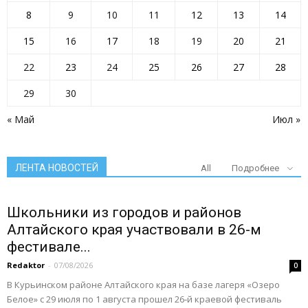
8
9
10
11
12
13
14
15
16
17
18
19
20
21
22
23
24
25
26
27
28
29
30
« Май
Июл »
ЛЕНТА НОВОСТЕЙ
All
Подробнее
Школьники из городов и районов
Алтайского края участвовали в 26-м
фестивале...
Redaktor
-
07/08/2026
0
В Курьинском районе Алтайского края на базе лагеря «Озеро
Белое» с 29 июля по 1 августа прошел 26‑й краевой фестиваль