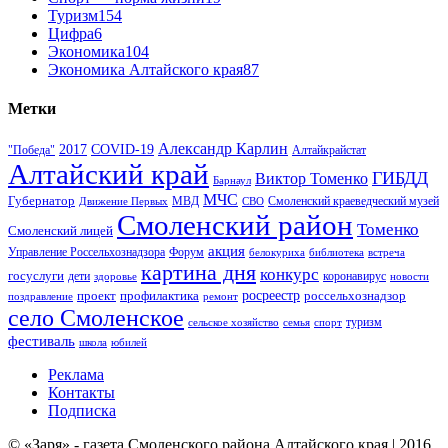
Туризм
154
Цифра
6
Экономика
104
Экономика Алтайского края
87
Метки
Александр Карлин
COVID-19
2017
Алтайкрайстат
"Победа"
Алтайский край
ГИБДД
Виктор Томенко
Барнаул
МЧС
Губернатор
МВД
Движение Первых
СВО
Смоленский краеведческий музей
Смоленский район
Томенко
Смоленский лицей
акция
Управление Россельхознадзора
Форум
белокуриха
библиотека
встреча
картина дня
конкурс
госуслуги
дети
коронавирус
здоровье
новости
проект
профилактика
росреестр
россельхознадзор
поздравление
ремонт
село Смоленское
туризм
сельское хозяйство
семья
спорт
фестиваль
школа
юбилей
Реклама
Контакты
Подписка
© «Заря» - газета Смоленского района Алтайского края | 2016