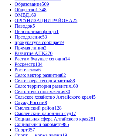
Образование
569
Общество
1 348
ОМВД
169
ОРГАНИЗАЦИИ РАЙОНА
25
Паводок
5
Пенсионный фонд
51
Преодоление
53
прокуратура сообщает
9
Прямая линия
2
Развитие АПК
270
Растим будущее сегодня
14
Росреестр
104
Ростелеком
6
Село: вектор развития
82
Село: вчера сегодня завтра
88
Село: территория развития
160
Село: точка притяжения
30
Сельское хозяйство Алтайского края
45
Служу России
8
Смоленский район
128
Смоленский районный суд
17
Социальная сфера Алтайского края
281
Социальный барометр
985
Спорт
357
Спорт — норма жизни
19