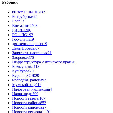
Рубрики
80 лет ПОБЕДЫ
32
Без рубрики
25
Блог
13
Внимание!
408
ГИБДД
286
ГО и ЧС
192
Госуслуги
19
движение первых
19
День Победы
67
Занятость населения
21
Здоровье
270
Инфраструктура Алтайского края
31
Коммуналка
113
Культура
470
Курс на ЗОЖ
29
молодёжь района
97
Мужской клуб
12
Налоговая инспекция
4
Наши люди
309
Новости газеты
107
Новости района
852
Новости районов
27
Новости региона
1 191