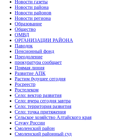
Новости газеты
Новости района
Новости районов
Новости региона
Образование
Общество
ОМВД
ОРГАНИЗАЦИИ РАЙОНА
Паводок
Пенсионный фонд
Преодоление
прокуратура сообщает
Прямая линия
Развитие АПК
Растим будущее сегодня
Росреестр
Ростелеком
Село: вектор развития
Село: вчера сегодня завтра
Село: территория развития
Село: точка притяжения
Сельское хозяйство Алтайского края
Служу России
Смоленский район
Смоленский районный суд