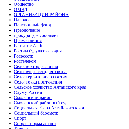
Общество
ОМВД
ОРГАНИЗАЦИИ РАЙОНА
Паводок
Пенсионный фонд
Преодоление
прокуратура сообщает
Прямая линия
Развитие АПК
Растим будущее сегодня
Росреестр
Ростелеком
Село: вектор развития
Село: вчера сегодня завтра
Село: территория развития
Село: точка притяжения
Сельское хозяйство Алтайского края
Служу России
Смоленский район
Смоленский районный суд
Социальная сфера Алтайского края
Социальный барометр
Спорт
Спорт - норма жизни
Туризм