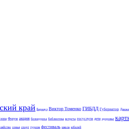
ский край
ГИБДД
Виктор Томенко
Губернатор
Барнаул
Движе
карт
акция
госуслуги
дзора
Форум
дети
белокуриха
библиотека
встреча
здоровье
фестиваль
туризм
школа
юбилей
озяйство
семья
спорт