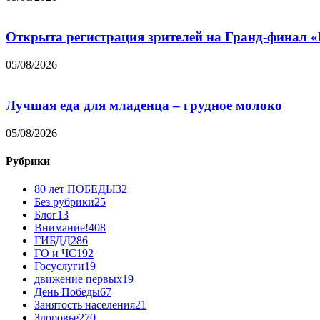
Открыта регистрация зрителей на Гранд-финал 
05/08/2026
Лучшая еда для младенца – грудное молоко
05/08/2026
Рубрики
80 лет ПОБЕДЫ
32
Без рубрики
25
Блог
13
Внимание!
408
ГИБДД
286
ГО и ЧС
192
Госуслуги
19
движение первых
19
День Победы
67
Занятость населения
21
Здоровье
270