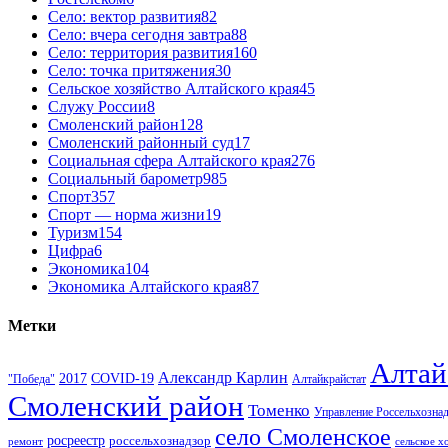
Село: вектор развития
82
Село: вчера сегодня завтра
88
Село: территория развития
160
Село: точка притяжения
30
Сельское хозяйство Алтайского края
45
Служу России
8
Смоленский район
128
Смоленский районный суд
17
Социальная сфера Алтайского края
276
Социальный барометр
985
Спорт
357
Спорт — норма жизни
19
Туризм
154
Цифра
6
Экономика
104
Экономика Алтайского края
87
Метки
Алтай
Александр Карлин
COVID-19
2017
Алтайкрайстат
"Победа"
Смоленский район
Томенко
Управление Россельхозна
село Смоленское
росреестр
россельхознадзор
ремонт
сельское х