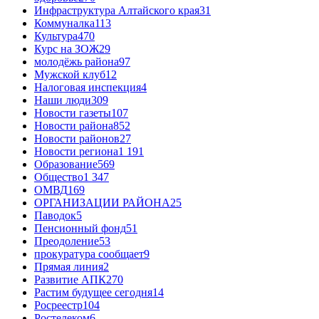
Инфраструктура Алтайского края
31
Коммуналка
113
Культура
470
Курс на ЗОЖ
29
молодёжь района
97
Мужской клуб
12
Налоговая инспекция
4
Наши люди
309
Новости газеты
107
Новости района
852
Новости районов
27
Новости региона
1 191
Образование
569
Общество
1 347
ОМВД
169
ОРГАНИЗАЦИИ РАЙОНА
25
Паводок
5
Пенсионный фонд
51
Преодоление
53
прокуратура сообщает
9
Прямая линия
2
Развитие АПК
270
Растим будущее сегодня
14
Росреестр
104
Ростелеком
6