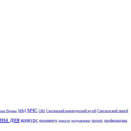
МЧС
Смоленский лицей
МВД
ние Первых
СВО
Смоленский краеведческий музей
ина дня
конкурс
проект
профилактика
коронавирус
новости
поздравление