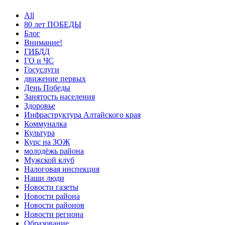
All
80 лет ПОБЕДЫ
Блог
Внимание!
ГИБДД
ГО и ЧС
Госуслуги
движение первых
День Победы
Занятость населения
Здоровье
Инфраструктура Алтайского края
Коммуналка
Культура
Курс на ЗОЖ
молодёжь района
Мужской клуб
Налоговая инспекция
Наши люди
Новости газеты
Новости района
Новости районов
Новости региона
Образование