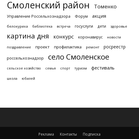
Смоленский район
Томенко
акция
Управление Россельхознадзора
Форум
госуслуги
дети
белокуриха
библиотека
встреча
здоровье
картина дня
конкурс
коронавирус
новости
росреестр
проект
профилактика
поздравление
ремонт
село Смоленское
россельхознадзор
фестиваль
туризм
сельское хозяйство
семья
спорт
школа
юбилей
Реклама
Контакты
Подписка