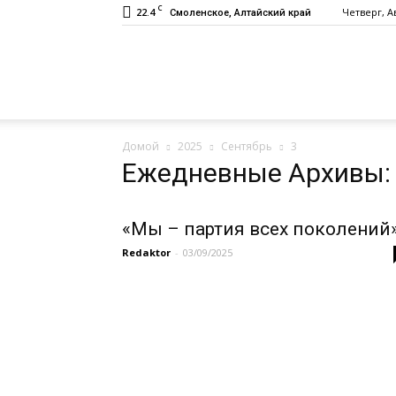
C
22.4
Четверг, Ав
Смоленское, Алтайский край
Газета
Домой
2025
Сентябрь
3
«Заря»
Ежедневные Архивы: 
«Мы – партия всех поколений
Redaktor
-
03/09/2025