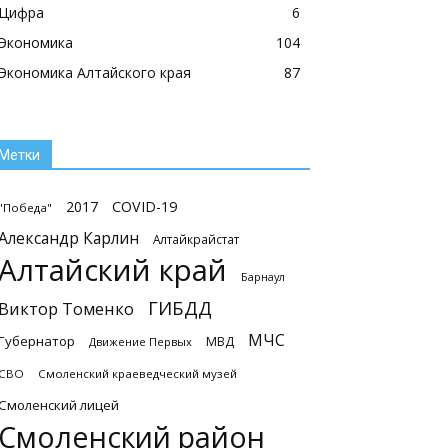
Цифра
6
Экономика
104
Экономика Алтайского края
87
Метки
2017
COVID-19
"Победа"
Александр Карлин
Алтайкрайстат
Алтайский край
Барнаул
ГИБДД
Виктор Томенко
МЧС
Губернатор
МВД
Движение Первых
СВО
Смоленский краеведческий музей
Смоленский лицей
Смоленский район