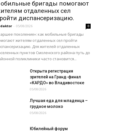
обильные бригады помогают
ителям отдаленных сел
ройти диспансеризацию.
daktor
-
05/08/2026
0
таршее поколение»: как мобильные бригады
омогают жителям отдаленных сел пройти
испансеризацию. Для жителей отдаленных
аселенных пунктов Смоленского района путь до
йонной поликлиники часто становится...
Открыта регистрация
зрителей на Гранд-финал
«КАРДО» во Владивостоке
05/08/2026
Лучшая еда для младенца –
грудное молоко
05/08/2026
Юбилейный форум