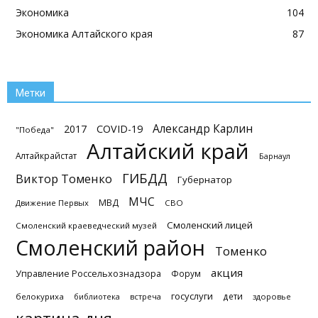
Экономика
104
Экономика Алтайского края
87
Метки
Александр Карлин
2017
COVID-19
"Победа"
Алтайский край
Алтайкрайстат
Барнаул
ГИБДД
Виктор Томенко
Губернатор
МЧС
МВД
Движение Первых
СВО
Смоленский лицей
Смоленский краеведческий музей
Смоленский район
Томенко
акция
Управление Россельхознадзора
Форум
госуслуги
дети
белокуриха
библиотека
встреча
здоровье