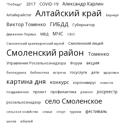
Александр Карлин
2017
COVID-19
"Победа"
Алтайский край
Алтайкрайстат
Барнаул
ГИБДД
Виктор Томенко
Губернатор
МЧС
МВД
Движение Первых
СВО
Смоленский лицей
Смоленский краеведческий музей
Смоленский район
Томенко
акция
Управление Россельхознадзора
Форум
госуслуги
дети
белокуриха
библиотека
встреча
здоровье
картина дня
конкурс
коронавирус
новости
росреестр
проект
профилактика
поздравление
ремонт
село Смоленское
россельхознадзор
фестиваль
туризм
сельское хозяйство
семья
спорт
школа
юбилей