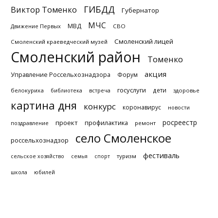
ГИБДД
Виктор Томенко
Губернатор
МЧС
МВД
Движение Первых
СВО
Смоленский лицей
Смоленский краеведческий музей
Смоленский район
Томенко
акция
Управление Россельхознадзора
Форум
госуслуги
дети
белокуриха
библиотека
встреча
здоровье
картина дня
конкурс
коронавирус
новости
росреестр
проект
профилактика
поздравление
ремонт
село Смоленское
россельхознадзор
фестиваль
туризм
сельское хозяйство
семья
спорт
школа
юбилей