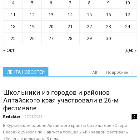
4
5
6
7
8
9
10
11
12
13
14
15
16
17
18
19
20
21
22
23
24
25
26
27
28
29
30
« Окт
Дек »
ЛЕНТА НОВОСТЕЙ
All
Подробнее
Школьники из городов и районов
Алтайского края участвовали в 26-м
фестивале...
Redaktor
-
07/08/2026
0
В Курьинском районе Алтайского края на базе лагеря «Озеро
Белое» с 29 июля по 1 августа прошел 26‑й краевой фестиваль
«Зеленые колокола». В нем...