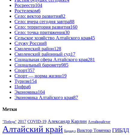
Росреестр
104
Ростелеком
6
Село: вектор развития
82
Село: вчера сегодня завтра
88
Село: территория развития
160
Село: точка притяжения
30
Сельское хозяйство Алтайского края
45
Служу России
8
Смоленский район
128
Смоленский районный суд
17
Социальная сфера Алтайского края
281
Социальный барометр
985
Спорт
357
Спорт — норма жизни
19
Туризм
154
Цифра
6
Экономика
104
Экономика Алтайского края
87
Метки
Александр Карлин
COVID-19
2017
Алтайкрайстат
"Победа"
Алтайский край
ГИБДД
Виктор Томенко
Барнаул