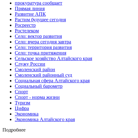
прокуратура сообщает
Прямая линия
Развитие АПК
Растим будущее сегодня
Росреестр
Ростелеком
Село: вектор развития
Село: вчера сегодня завтра
Село: территория развития
Село: точка притяжения
Сельское хозяйство Алтайского края
Служу России
Смоленский район
Смоленский районный суд
Социальная сфера Алтайского края
Социальный барометр
Спорт
Спорт - норма жизни
Туризм
Цифра
Экономика
Экономика Алтайского края
Подробнее