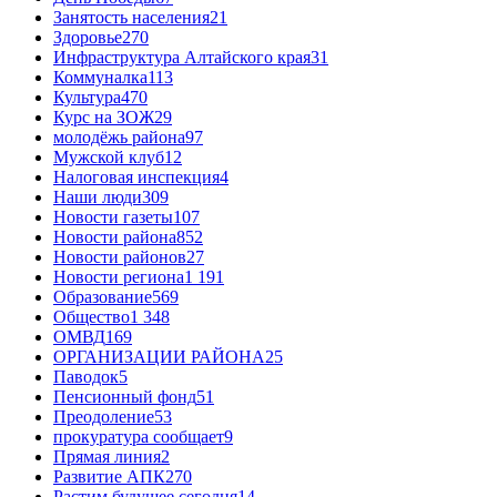
Занятость населения
21
Здоровье
270
Инфраструктура Алтайского края
31
Коммуналка
113
Культура
470
Курс на ЗОЖ
29
молодёжь района
97
Мужской клуб
12
Налоговая инспекция
4
Наши люди
309
Новости газеты
107
Новости района
852
Новости районов
27
Новости региона
1 191
Образование
569
Общество
1 348
ОМВД
169
ОРГАНИЗАЦИИ РАЙОНА
25
Паводок
5
Пенсионный фонд
51
Преодоление
53
прокуратура сообщает
9
Прямая линия
2
Развитие АПК
270
Растим будущее сегодня
14