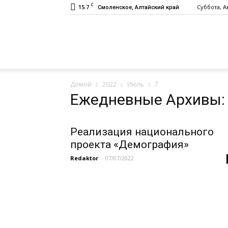
C
15.7
Суббота, Ав
Смоленское, Алтайский край
Газета
Домой
2022
Июль
7
«Заря»
Ежедневные Архивы: 
Реализация национального
проекта «Демография»
Redaktor
-
07/07/2022