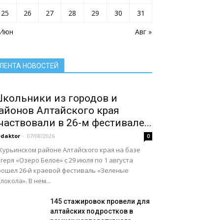
Село: точка притяжения
Сельское хозяйство Алтайского края
25
26
27
28
29
30
31
Служу России
Смоленский район
Смоленский районный суд
 Июн
Социальная сфера Алтайского края
Авг »
Социальный барометр
Спорт
Спорт - норма жизни
Туризм
Цифра
Экономика
Экономика Алтайского края
ЛЕНТА НОВОСТЕЙ
Подробнее
кольники из городов и
айонов Алтайского края
частвовали в 26-м фестивале...
daktor
-
07/08/2026
0
Курьинском районе Алтайского края на базе
геря «Озеро Белое» с 29 июля по 1 августа
рошел 26‑й краевой фестиваль «Зеленые
локола». В нем...
145 стажировок провели для
алтайских подростков в