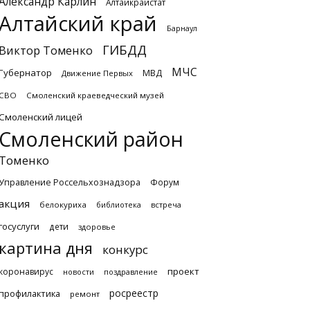
Александр Карлин
Алтайкрайстат
Алтайский край
Барнаул
ГИБДД
Виктор Томенко
МЧС
Губернатор
МВД
Движение Первых
СВО
Смоленский краеведческий музей
Смоленский лицей
Смоленский район
Томенко
Управление Россельхознадзора
Форум
акция
белокуриха
библиотека
встреча
госуслуги
дети
здоровье
картина дня
конкурс
проект
коронавирус
новости
поздравление
росреестр
профилактика
ремонт