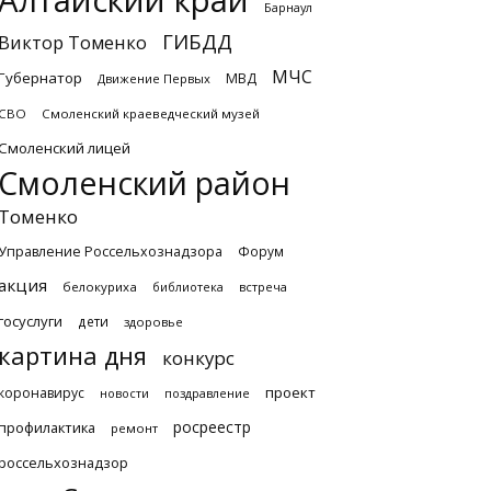
Алтайский край
Барнаул
ГИБДД
Виктор Томенко
МЧС
Губернатор
МВД
Движение Первых
СВО
Смоленский краеведческий музей
Смоленский лицей
Смоленский район
Томенко
Управление Россельхознадзора
Форум
акция
белокуриха
библиотека
встреча
госуслуги
дети
здоровье
картина дня
конкурс
проект
коронавирус
новости
поздравление
росреестр
профилактика
ремонт
россельхознадзор