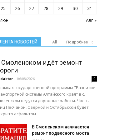
25
26
27
28
29
30
31
 Июн
Авг »
ЛЕНТА НОВОСТЕЙ
All
Подробнее
 Смоленском идёт ремонт
ороги
daktor
-
06/08/2026
0
 рамках государственной программы "Развитие
анспортной системы Алтайского края" в с.
моленском ведутся дорожные работы. Часть
лиц Песчаной, Озёрной и Октябрьской будет
крыто асфальтом....
В Смоленском начинается
ремонт подвесного моста
06/08/2026