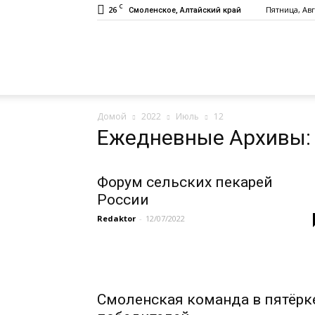
C
26
Пятница, Авг
Смоленское, Алтайский край
Газета
Домой
2022
Июль
12
«Заря»
Ежедневные Архивы: 
Форум сельских пекарей
России
Redaktor
-
12/07/2022
Смоленская команда в пятёрк