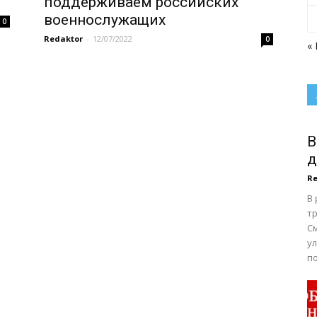
поддерживаем российских
военнослужащих
0
Redaktor
-
12/07/2022
0
«
В
д
Re
В
тр
С
у
по