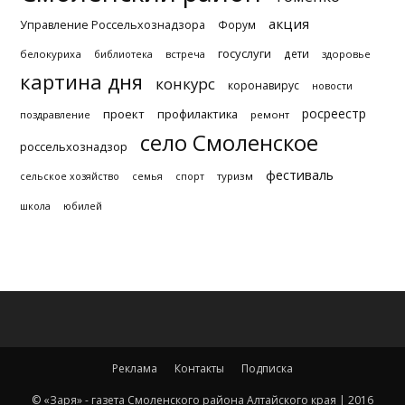
акция
Управление Россельхознадзора
Форум
госуслуги
дети
белокуриха
библиотека
встреча
здоровье
картина дня
конкурс
коронавирус
новости
росреестр
проект
профилактика
поздравление
ремонт
село Смоленское
россельхознадзор
фестиваль
туризм
сельское хозяйство
семья
спорт
школа
юбилей
Реклама
Контакты
Подписка
© «Заря» - газета Смоленского района Алтайского края | 2016