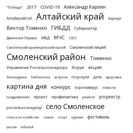
Александр Карлин
2017
COVID-19
"Победа"
Алтайский край
Алтайкрайстат
Барнаул
ГИБДД
Виктор Томенко
Губернатор
МЧС
МВД
Движение Первых
СВО
Смоленский лицей
Смоленский краеведческий музей
Смоленский район
Томенко
акция
Управление Россельхознадзора
Форум
госуслуги
дети
белокуриха
библиотека
встреча
здоровье
картина дня
конкурс
коронавирус
новости
росреестр
проект
профилактика
поздравление
ремонт
село Смоленское
россельхознадзор
фестиваль
туризм
сельское хозяйство
семья
спорт
школа
юбилей