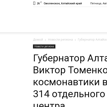
C
26
Пятница, Авг
Смоленское, Алтайский край
Газета
Домой
Новости региона
Губернатор Алтайск
«Заря»
Новости региона
Губернатор Алт
Виктор Томенко
космонавтики 
314 отдельного
центра