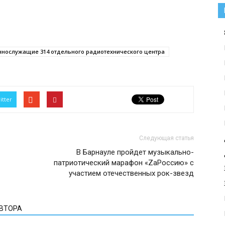
ннослужащие 314 отдельного радиотехнического центра
itter
Следующая статья
В Барнауле пройдет музыкально-
патриотический марафон «ZaРоссию» с
участием отечественных рок-звезд
АВТОРА