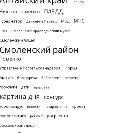
Алтайский край
Барнаул
ГИБДД
Виктор Томенко
МЧС
Губернатор
МВД
Движение Первых
СВО
Смоленский краеведческий музей
Смоленский лицей
Смоленский район
Томенко
Управление Россельхознадзора
Форум
акция
белокуриха
библиотека
встреча
госуслуги
дети
здоровье
картина дня
конкурс
проект
коронавирус
новости
поздравление
росреестр
профилактика
ремонт
россельхознадзор