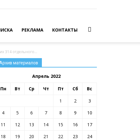
ИСКА
РЕКЛАМА
КОНТАКТЫ
 314 отдельного...
Архив материалов
Апрель 2022
Пн
Вт
Ср
Чт
Пт
Сб
Вс
1
2
3
4
5
6
7
8
9
10
11
12
13
14
15
16
17
18
19
20
21
22
23
24