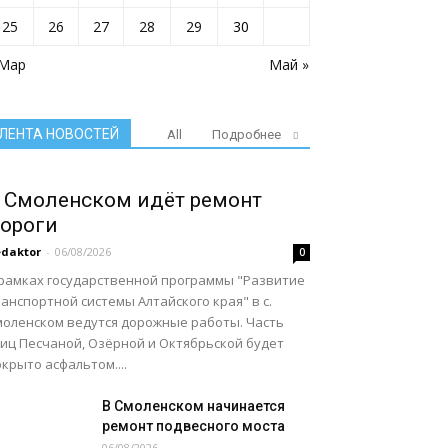
25
26
27
28
29
30
 Мар
Май »
ЛЕНТА НОВОСТЕЙ
All
Подробнее
 Смоленском идёт ремонт
ороги
daktor
-
06/08/2026
0
 рамках государственной программы "Развитие
анспортной системы Алтайского края" в с.
моленском ведутся дорожные работы. Часть
лиц Песчаной, Озёрной и Октябрьской будет
крыто асфальтом....
В Смоленском начинается
ремонт подвесного моста
06/08/2026