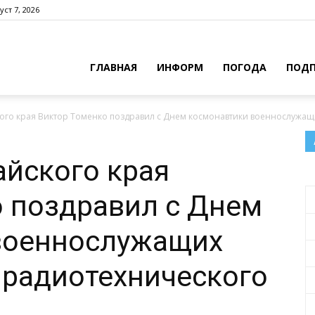
уст 7, 2026
ГЛАВНАЯ
ИНФОРМ
ПОГОДА
ПОДП
ого края Виктор Томенко поздравил с Днем космонавтики военнослужащих
айского края
 поздравил с Днем
военнослужащих
 радиотехнического