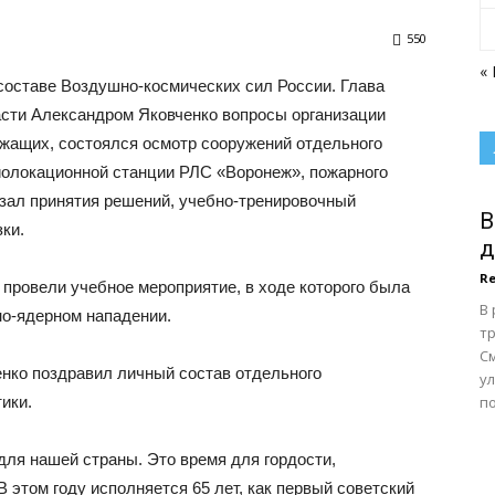
550
«
 составе Воздушно-космических сил России. Глава
асти Александром Яковченко вопросы организации
жащих, состоялся осмотр сооружений отдельного
диолокационной станции РЛС «Воронеж», пожарного
 зал принятия решений, учебно-тренировочный
В
ки.
д
Re
провели учебное мероприятие, в ходе которого была
В
но-ядерном нападении.
тр
С
нко поздравил личный состав отдельного
у
ики.
по
для нашей страны. Это время для гордости,
В этом году исполняется 65 лет, как первый советский