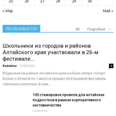
25
26
27
28
29
30
« Мар
Май »
ЛЕНТА НОВОСТЕЙ
All
Подробнее
Школьники из городов и районов
Алтайского края участвовали в 26-м
фестивале...
Redaktor
-
07/08/2026
0
В Курьинском районе Алтайского края на базе лагеря «Озеро
Белое» с 29 июля по 1 августа прошел 26‑й краевой фестиваль
«Зеленые колокола». В нем...
145 стажировок провели для алтайских
подростков в рамках корпоративного
наставничества
07/08/2026