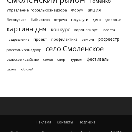
Томенко
акция
Управление Россельхознадзора
Форум
госуслуги
дети
белокуриха
библиотека
встреча
здоровье
картина дня
конкурс
коронавирус
новости
росреестр
проект
профилактика
поздравление
ремонт
село Смоленское
россельхознадзор
фестиваль
туризм
сельское хозяйство
семья
спорт
школа
юбилей
Реклама
Контакты
Подписка