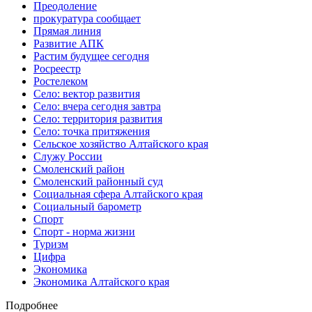
Преодоление
прокуратура сообщает
Прямая линия
Развитие АПК
Растим будущее сегодня
Росреестр
Ростелеком
Село: вектор развития
Село: вчера сегодня завтра
Село: территория развития
Село: точка притяжения
Сельское хозяйство Алтайского края
Служу России
Смоленский район
Смоленский районный суд
Социальная сфера Алтайского края
Социальный барометр
Спорт
Спорт - норма жизни
Туризм
Цифра
Экономика
Экономика Алтайского края
Подробнее