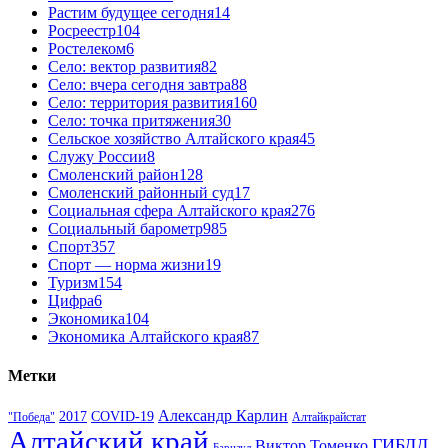
Растим будущее сегодня
14
Росреестр
104
Ростелеком
6
Село: вектор развития
82
Село: вчера сегодня завтра
88
Село: территория развития
160
Село: точка притяжения
30
Сельское хозяйство Алтайского края
45
Служу России
8
Смоленский район
128
Смоленский районный суд
17
Социальная сфера Алтайского края
276
Социальный барометр
985
Спорт
357
Спорт — норма жизни
19
Туризм
154
Цифра
6
Экономика
104
Экономика Алтайского края
87
Метки
Александр Карлин
COVID-19
2017
Алтайкрайстат
"Победа"
Алтайский край
ГИБДД
Виктор Томенко
Барнаул