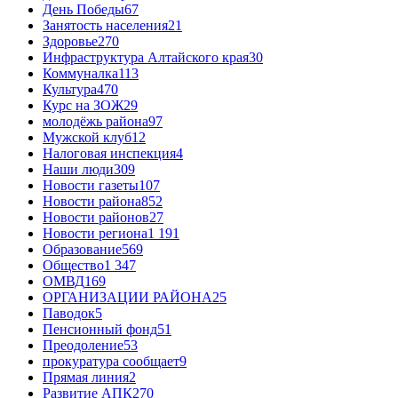
День Победы
67
Занятость населения
21
Здоровье
270
Инфраструктура Алтайского края
30
Коммуналка
113
Культура
470
Курс на ЗОЖ
29
молодёжь района
97
Мужской клуб
12
Налоговая инспекция
4
Наши люди
309
Новости газеты
107
Новости района
852
Новости районов
27
Новости региона
1 191
Образование
569
Общество
1 347
ОМВД
169
ОРГАНИЗАЦИИ РАЙОНА
25
Паводок
5
Пенсионный фонд
51
Преодоление
53
прокуратура сообщает
9
Прямая линия
2
Развитие АПК
270