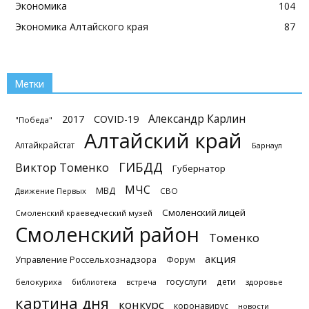
Экономика
104
Экономика Алтайского края
87
Метки
Александр Карлин
2017
COVID-19
"Победа"
Алтайский край
Алтайкрайстат
Барнаул
ГИБДД
Виктор Томенко
Губернатор
МЧС
МВД
Движение Первых
СВО
Смоленский лицей
Смоленский краеведческий музей
Смоленский район
Томенко
акция
Управление Россельхознадзора
Форум
госуслуги
дети
белокуриха
библиотека
встреча
здоровье
картина дня
конкурс
коронавирус
новости