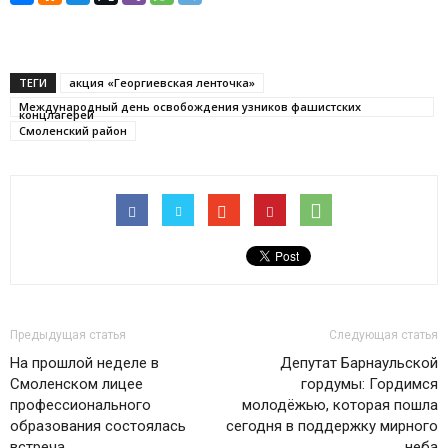
ТЕГИ
акция «Георгиевская ленточка»
Международный день освобождения узников фашистских
концлагерей
Смоленский район
Предыдущая статья
Следующая статья
На прошлой неделе в
Депутат Барнаульской
Смоленском лицее
гордумы: Гордимся
профессионального
молодёжью, которая пошла
образования состоялась
сегодня в поддержку мирного
встреча
неба