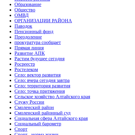
Образование
Общество
ОМВД
ОРГАНИЗАЦИИ РАЙОНА
Паводок
Пенсионный фонд
Преодоление
прокуратура сообщает
Прямая линия
Развитие АПК
Растим будущее сегодня
Росреестр
Ростелеком
Село: вектор развития
Село: вчера сегодня завтра
Село: территория развития
Село: точка притяжения
Сельское хозяйство Алтайского края
Служу России
Смоленский район
Смоленский районный суд
Социальная сфера Алтайского края
Социальный барометр
Спорт
Спорт - норма жизни