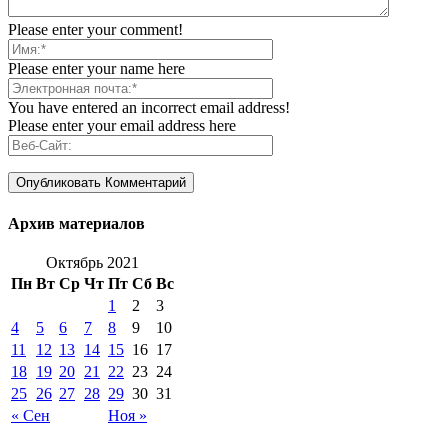
Please enter your comment!
Please enter your name here
You have entered an incorrect email address!
Please enter your email address here
Архив материалов
Октябрь 2021
Пн
Вт
Ср
Чт
Пт
Сб
Вс
1
2
3
4
5
6
7
8
9
10
11
12
13
14
15
16
17
18
19
20
21
22
23
24
25
26
27
28
29
30
31
« Сен
Ноя »