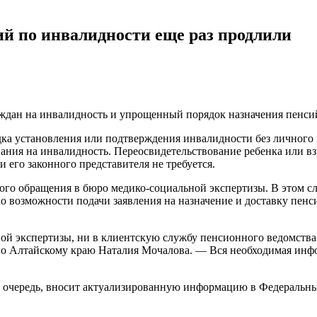
й по инвалидности еще раз продлили
аждан на инвалидность и упрощенный порядок назначения пенси
рядка установления или подтверждения инвалидности без лично
ания на инвалидность. Переосвидетельствование ребенка или в
 его законного представителя не требуется.
ого обращения в бюро медико-социальной экспертизы. В этом 
 возможности подачи заявления на назначение и доставку пенс
й экспертизы, ни в клиентскую службу пенсионного ведомства 
о Алтайскому краю Наталия Мочалова. — Вся необходимая инфор
ю очередь, вносит актуализированную информацию в Федеральн