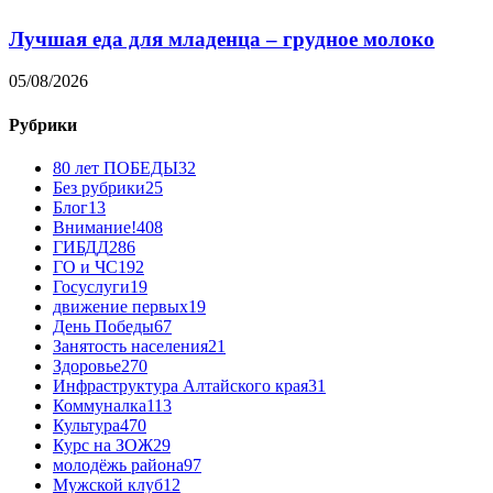
Лучшая еда для младенца – грудное молоко
05/08/2026
Рубрики
80 лет ПОБЕДЫ
32
Без рубрики
25
Блог
13
Внимание!
408
ГИБДД
286
ГО и ЧС
192
Госуслуги
19
движение первых
19
День Победы
67
Занятость населения
21
Здоровье
270
Инфраструктура Алтайского края
31
Коммуналка
113
Культура
470
Курс на ЗОЖ
29
молодёжь района
97
Мужской клуб
12