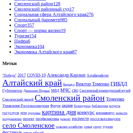
Смоленский район
128
Смоленский районный суд
17
Социальная сфера Алтайского края
276
Социальный барометр
985
Спорт
357
Спорт — норма жизни
19
Туризм
154
Цифра
6
Экономика
104
Экономика Алтайского края
87
Метки
Александр Карлин
COVID-19
2017
Алтайкрайстат
"Победа"
Алтайский край
ГИБДД
Виктор Томенко
Барнаул
МЧС
Губернатор
МВД
Движение Первых
СВО
Смоленский краеведческий музей
Смоленский район
Томенко
Смоленский лицей
акция
Управление Россельхознадзора
Форум
белокуриха
библиотека
встреча
картина дня
конкурс
госуслуги
дети
коронавирус
здоровье
новости
проект
профилактика
росреестр
россельхознадзор
поздравление
ремонт
село Смоленское
туризм
сельское хозяйство
семья
спорт
фестиваль
школа
юбилей