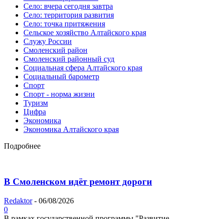
Село: вчера сегодня завтра
Село: территория развития
Село: точка притяжения
Сельское хозяйство Алтайского края
Служу России
Смоленский район
Смоленский районный суд
Социальная сфера Алтайского края
Социальный барометр
Спорт
Спорт - норма жизни
Туризм
Цифра
Экономика
Экономика Алтайского края
Подробнее
В Смоленском идёт ремонт дороги
Redaktor
-
06/08/2026
0
В рамках государственной программы "Развитие