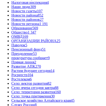
Налоговая инспекция
4
Наши люди
309
Новости газеты
107
Новости района
852
Новости районов
27
Новости региона
1 191
Образование
569
Общество
1 347
ОМВД
169
ОРГАНИЗАЦИИ РАЙОНА
25
Паводок
5
Пенсионный фонд
51
Преодоление
53
прокуратура сообщает
9
Прямая линия
2
Развитие АПК
270
Растим будущее сегодня
14
Росреестр
104
Ростелеком
6
Село: вектор развития
82
Село: вчера сегодня завтра
88
Село: территория развития
160
Село: точка притяжения
30
Сельское хозяйство Алтайского края
45
Служу России
8