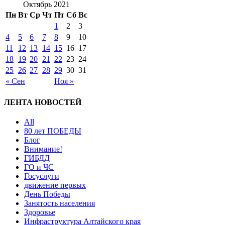
Октябрь 2021
Пн
Вт
Ср
Чт
Пт
Сб
Вс
1
2
3
4
5
6
7
8
9
10
11
12
13
14
15
16
17
18
19
20
21
22
23
24
25
26
27
28
29
30
31
« Сен
Ноя »
ЛЕНТА НОВОСТЕЙ
All
80 лет ПОБЕДЫ
Блог
Внимание!
ГИБДД
ГО и ЧС
Госуслуги
движение первых
День Победы
Занятость населения
Здоровье
Инфраструктура Алтайского края