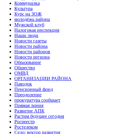
Коммуналка
Культура
Курс на ЗОЖ
молодёжь района
Мужской клуб
Налоговая инспекция
Наши люди
Новости газеты
Новости района
Новости районов
Новости региона
Образование
Общество
ОМВД
ОРГАНИЗАЦИИ РАЙОНА
Паводок
Пенсионный фонд
Преодоление
прокуратура сообщает
Прямая линия
Развитие АПК
Растим будущее сегодня
Росреестр
Ростелеком
Село: вектор развития