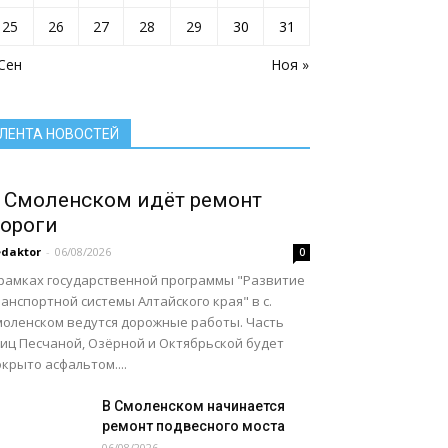
Село: точка притяжения
Сельское хозяйство Алтайского края
25
26
27
28
29
30
31
Служу России
Смоленский район
Смоленский районный суд
 Сен
Социальная сфера Алтайского края
Ноя »
Социальный барометр
Спорт
Спорт - норма жизни
Туризм
Цифра
Экономика
Экономика Алтайского края
ЛЕНТА НОВОСТЕЙ
Подробнее
 Смоленском идёт ремонт
ороги
daktor
-
06/08/2026
0
 рамках государственной программы "Развитие
анспортной системы Алтайского края" в с.
моленском ведутся дорожные работы. Часть
лиц Песчаной, Озёрной и Октябрьской будет
крыто асфальтом....
В Смоленском начинается
ремонт подвесного моста
06/08/2026