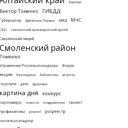
Алтайский край
Барнаул
ГИБДД
Виктор Томенко
МЧС
Губернатор
МВД
Движение Первых
СВО
Смоленский краеведческий музей
Смоленский лицей
Смоленский район
Томенко
Управление Россельхознадзора
Форум
акция
белокуриха
библиотека
встреча
госуслуги
дети
здоровье
картина дня
конкурс
проект
коронавирус
новости
поздравление
росреестр
профилактика
ремонт
россельхознадзор