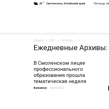
C
26
Пятница, Ав
Смоленское, Алтайский край
Газета
Домой
2021
Октябрь
6
«Заря»
Ежедневные Архивы: 
В Смоленском лицее
профессионального
образования прошла
тематическая неделя
Redaktor
-
06/10/2021