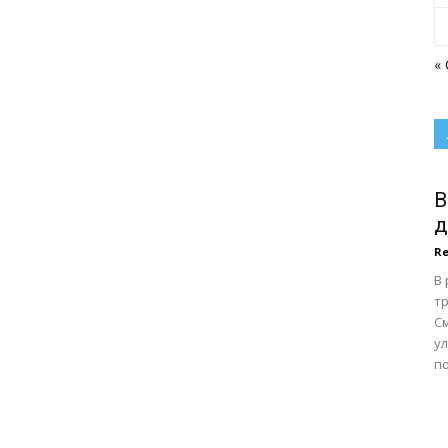
«
В
д
Re
В
тр
С
у
по