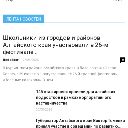
Социальная сфера Алтайского края
Социальный барометр
Спорт
Спорт - норма жизни
Туризм
Цифра
Экономика
Экономика Алтайского края
ЛЕНТА НОВОСТЕЙ
Подробнее
Школьники из городов и районов
Алтайского края участвовали в 26-м
фестивале...
Redaktor
-
07/08/2026
0
В Курьинском районе Алтайского края на базе лагеря «Озеро
Белое» с 29 июля по 1 августа прошел 26‑й краевой фестиваль
«Зеленые колокола». В нем...
145 стажировок провели для алтайских
подростков в рамках корпоративного
наставничества
07/08/2026
Губернатор Алтайского края Виктор Томенко
принял участие в совещании по развитию...