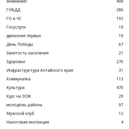
Внимание!
408
ГИБДД
286
ГО и ЧС
192
Госуслуги
19
движение первых
19
День Победы
67
Занятость населения
21
Здоровье
270
Инфраструктура Алтайского края
31
Коммуналка
113
Культура
470
Курс на ЗОЖ
29
молодёжь района
97
Мужской клуб
12
Налоговая инспекция
4