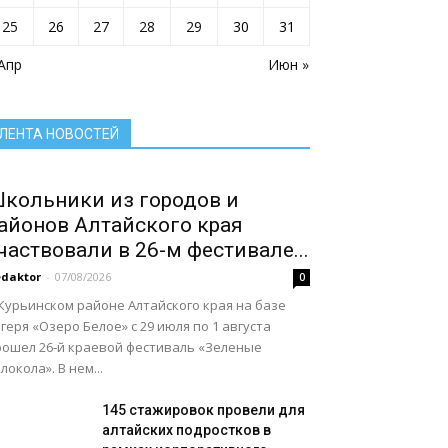
Село: точка притяжения
Сельское хозяйство Алтайского края
25
26
27
28
29
30
31
Служу России
Смоленский район
Смоленский районный суд
 Апр
Социальная сфера Алтайского края
Июн »
Социальный барометр
Спорт
Спорт - норма жизни
Туризм
Цифра
Экономика
Экономика Алтайского края
ЛЕНТА НОВОСТЕЙ
Подробнее
кольники из городов и
айонов Алтайского края
частвовали в 26-м фестивале...
daktor
-
07/08/2026
0
Курьинском районе Алтайского края на базе
геря «Озеро Белое» с 29 июля по 1 августа
рошел 26‑й краевой фестиваль «Зеленые
локола». В нем...
145 стажировок провели для
алтайских подростков в