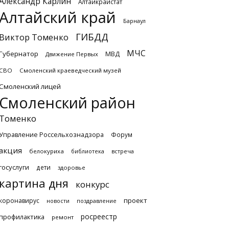
Александр Карлин
Алтайкрайстат
Алтайский край
Барнаул
ГИБДД
Виктор Томенко
МЧС
Губернатор
МВД
Движение Первых
СВО
Смоленский краеведческий музей
Смоленский лицей
Смоленский район
Томенко
Управление Россельхознадзора
Форум
акция
белокуриха
библиотека
встреча
госуслуги
дети
здоровье
картина дня
конкурс
проект
коронавирус
новости
поздравление
росреестр
профилактика
ремонт