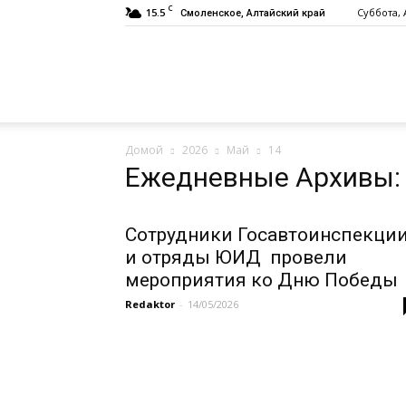
C
15.5
Суббота, 
Смоленское, Алтайский край
Газета
Домой
2026
Май
14
«Заря»
Ежедневные Архивы: 
Сотрудники Госавтоинспекци
и отряды ЮИД провели
мероприятия ко Дню Победы
Redaktor
-
14/05/2026