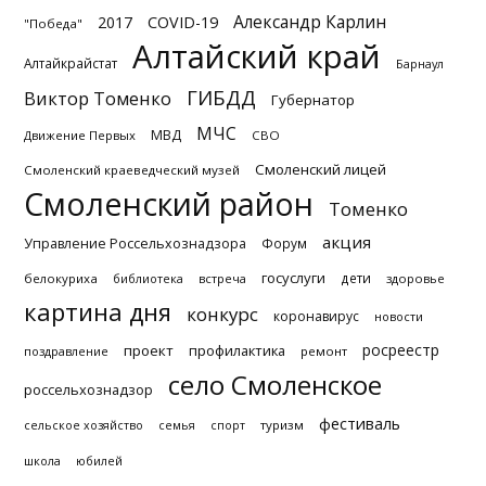
Александр Карлин
2017
COVID-19
"Победа"
Алтайский край
Алтайкрайстат
Барнаул
ГИБДД
Виктор Томенко
Губернатор
МЧС
МВД
Движение Первых
СВО
Смоленский лицей
Смоленский краеведческий музей
Смоленский район
Томенко
акция
Управление Россельхознадзора
Форум
госуслуги
дети
белокуриха
библиотека
встреча
здоровье
картина дня
конкурс
коронавирус
новости
росреестр
проект
профилактика
поздравление
ремонт
село Смоленское
россельхознадзор
фестиваль
туризм
сельское хозяйство
семья
спорт
школа
юбилей