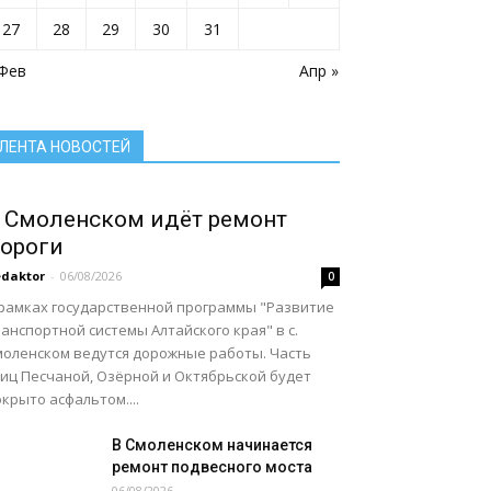
Село: точка притяжения
Сельское хозяйство Алтайского края
27
28
29
30
31
Служу России
Смоленский район
Смоленский районный суд
 Фев
Социальная сфера Алтайского края
Апр »
Социальный барометр
Спорт
Спорт - норма жизни
Туризм
Цифра
Экономика
Экономика Алтайского края
ЛЕНТА НОВОСТЕЙ
Подробнее
 Смоленском идёт ремонт
ороги
daktor
-
06/08/2026
0
 рамках государственной программы "Развитие
анспортной системы Алтайского края" в с.
моленском ведутся дорожные работы. Часть
лиц Песчаной, Озёрной и Октябрьской будет
крыто асфальтом....
В Смоленском начинается
ремонт подвесного моста
06/08/2026