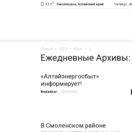
C
17.7
Четверг, Ав
Смоленское, Алтайский край
Газета
Домой
2023
Март
2
«Заря»
Ежедневные Архивы: 
«Алтайэнергосбыт»
информирует!
Redaktor
-
02/03/2023
В Смоленском районе