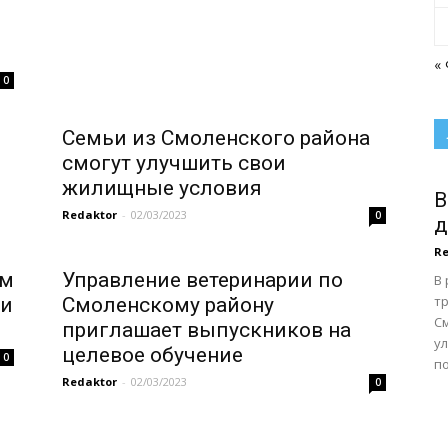
«
0
Семьи из Смоленского района
смогут улучшить свои
жилищные условия
В
Redaktor
-
02/03/2023
0
д
Re
ем
Управление ветеринарии по
В
тр
ти
Смоленскому району
С
приглашает выпускников на
у
целевое обучение
0
по
Redaktor
-
02/03/2023
0