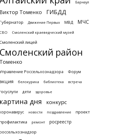
Алтайский край
Барнаул
ГИБДД
Виктор Томенко
МЧС
Губернатор
МВД
Движение Первых
СВО
Смоленский краеведческий музей
Смоленский лицей
Смоленский район
Томенко
Управление Россельхознадзора
Форум
акция
белокуриха
библиотека
встреча
госуслуги
дети
здоровье
картина дня
конкурс
проект
коронавирус
новости
поздравление
росреестр
профилактика
ремонт
россельхознадзор