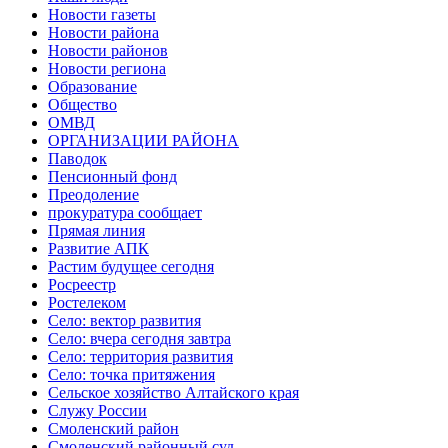
Новости газеты
Новости района
Новости районов
Новости региона
Образование
Общество
ОМВД
ОРГАНИЗАЦИИ РАЙОНА
Паводок
Пенсионный фонд
Преодоление
прокуратура сообщает
Прямая линия
Развитие АПК
Растим будущее сегодня
Росреестр
Ростелеком
Село: вектор развития
Село: вчера сегодня завтра
Село: территория развития
Село: точка притяжения
Сельское хозяйство Алтайского края
Служу России
Смоленский район
Смоленский районный суд