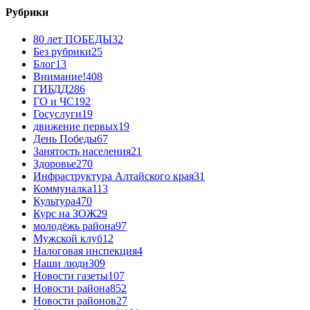
Рубрики
80 лет ПОБЕДЫ
32
Без рубрики
25
Блог
13
Внимание!
408
ГИБДД
286
ГО и ЧС
192
Госуслуги
19
движение первых
19
День Победы
67
Занятость населения
21
Здоровье
270
Инфраструктура Алтайского края
31
Коммуналка
113
Культура
470
Курс на ЗОЖ
29
молодёжь района
97
Мужской клуб
12
Налоговая инспекция
4
Наши люди
309
Новости газеты
107
Новости района
852
Новости районов
27