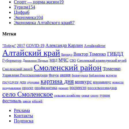
Спорт — норма жизни
19
Туризм
154
Цифра
6
Экономика
104
Экономика Алтайского края
87
Метки
Александр Карлин
COVID-19
2017
Алтайкрайстат
"Победа"
Алтайский край
ГИБДД
Виктор Томенко
Барнаул
МЧС
Губернатор
МВД
Движение Первых
СВО
Смоленский краеведческий музей
Смоленский район
Томенко
Смоленский лицей
акция
Управление Россельхознадзора
Форум
белокуриха
библиотека
встреча
картина дня
конкурс
госуслуги
дети
коронавирус
здоровье
новости
проект
профилактика
росреестр
россельхознадзор
поздравление
ремонт
село Смоленское
туризм
сельское хозяйство
семья
спорт
фестиваль
школа
юбилей
Реклама
Контакты
Подписка