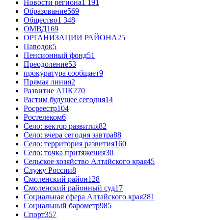
Новости региона
1 191
Образование
569
Общество
1 348
ОМВД
169
ОРГАНИЗАЦИИ РАЙОНА
25
Паводок
5
Пенсионный фонд
51
Преодоление
53
прокуратура сообщает
9
Прямая линия
2
Развитие АПК
270
Растим будущее сегодня
14
Росреестр
104
Ростелеком
6
Село: вектор развития
82
Село: вчера сегодня завтра
88
Село: территория развития
160
Село: точка притяжения
30
Сельское хозяйство Алтайского края
45
Служу России
8
Смоленский район
128
Смоленский районный суд
17
Социальная сфера Алтайского края
281
Социальный барометр
985
Спорт
357