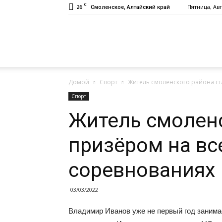
C
26
Пятница, Авг
Смоленское, Алтайский край
Газета
Домой
Спорт
Житель смоленского района ст
«Заря»
Спорт
Житель смоленс
призёром на вс
соревнованиях
03/03/2022
Владимир Иванов уже не первый год занима