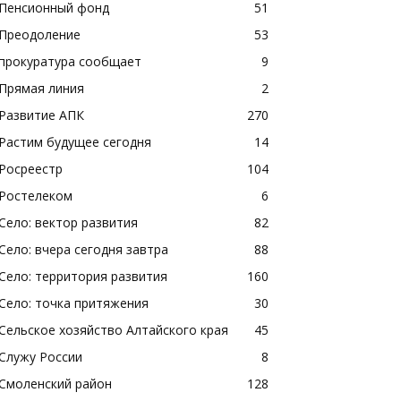
Пенсионный фонд
51
Преодоление
53
прокуратура сообщает
9
Прямая линия
2
Развитие АПК
270
Растим будущее сегодня
14
Росреестр
104
Ростелеком
6
Село: вектор развития
82
Село: вчера сегодня завтра
88
Село: территория развития
160
Село: точка притяжения
30
Сельское хозяйство Алтайского края
45
Служу России
8
Смоленский район
128