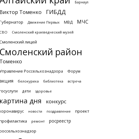
Алтайский край
Барнаул
ГИБДД
Виктор Томенко
МЧС
Губернатор
МВД
Движение Первых
СВО
Смоленский краеведческий музей
Смоленский лицей
Смоленский район
Томенко
Управление Россельхознадзора
Форум
акция
белокуриха
библиотека
встреча
госуслуги
дети
здоровье
картина дня
конкурс
проект
коронавирус
новости
поздравление
росреестр
профилактика
ремонт
россельхознадзор