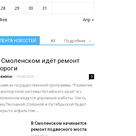
28
29
30
31
 Фев
Апр »
ЛЕНТА НОВОСТЕЙ
All
Подробнее
 Смоленском идёт ремонт
ороги
daktor
-
06/08/2026
0
 рамках государственной программы "Развитие
анспортной системы Алтайского края" в с.
моленском ведутся дорожные работы. Часть
лиц Песчаной, Озёрной и Октябрьской будет
крыто асфальтом....
В Смоленском начинается
ремонт подвесного моста
06/08/2026