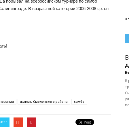
оша побывал на всероссийском турнире по самбо
лининграде. В возрастной категории 2006-2008 г.р. он
«
ать!
В
д
Re
В
тр
С
у
внования
житель Смоленского района
самбо
по
itter