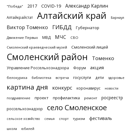
Александр Карлин
2017
COVID-19
"Победа"
Алтайский край
Алтайкрайстат
Барнаул
ГИБДД
Виктор Томенко
Губернатор
МЧС
МВД
Движение Первых
СВО
Смоленский лицей
Смоленский краеведческий музей
Смоленский район
Томенко
акция
Управление Россельхознадзора
Форум
госуслуги
дети
белокуриха
библиотека
встреча
здоровье
картина дня
конкурс
коронавирус
новости
росреестр
проект
профилактика
поздравление
ремонт
село Смоленское
россельхознадзор
фестиваль
туризм
сельское хозяйство
семья
спорт
школа
юбилей