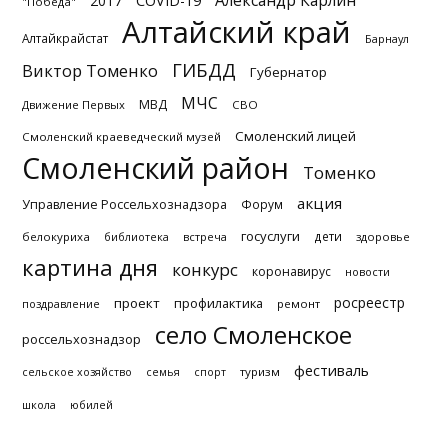
Александр Карлин
2017
COVID-19
"Победа"
Алтайский край
Алтайкрайстат
Барнаул
ГИБДД
Виктор Томенко
Губернатор
МЧС
МВД
Движение Первых
СВО
Смоленский лицей
Смоленский краеведческий музей
Смоленский район
Томенко
акция
Управление Россельхознадзора
Форум
госуслуги
дети
белокуриха
библиотека
встреча
здоровье
картина дня
конкурс
коронавирус
новости
росреестр
проект
профилактика
поздравление
ремонт
село Смоленское
россельхознадзор
фестиваль
туризм
сельское хозяйство
семья
спорт
школа
юбилей