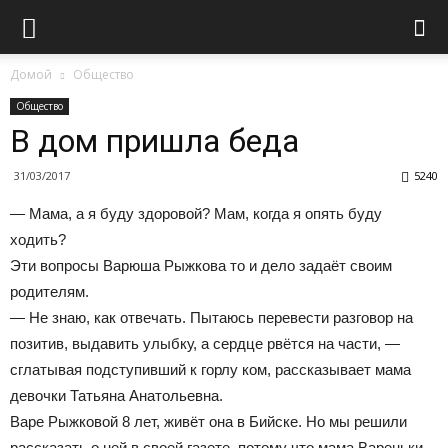
Домой
Общество
Общество
В дом пришла беда
31/03/2017
5240
— Мама, а я буду здоровой? Мам, когда я опять буду
ходить?
Эти вопросы Варюша Рыжкова то и дело задаёт своим
родителям.
— Не знаю, как отвечать. Пытаюсь перевести разговор на
позитив, выдавить улыбку, а сердце рвётся на части, —
сглатывая подступивший к горлу ком, рассказывает мама
девочки Татьяна Анатольевна.
Варе Рыжковой 8 лет, живёт она в Бийске. Но мы решили
рассказать о ней в своей газете, потому что мама Вареньки