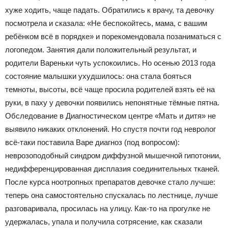
хуже ходить, чаще падать. Обратились к врачу, та девочку
посмотрела и сказала: «Не беспокойтесь, мама, с вашим
ребёнком всё в порядке» и порекомендовала позаниматься с
логопедом. Занятия дали положительный результат, и
родители Вареньки чуть успокоились. Но осенью 2013 года
состояние малышки ухудшилось: она стала бояться
темноты, высоты, всё чаще просила родителей взять её на
руки, в паху у девочки появились непонятные тёмные пятна.
Обследование в Диагностическом центре «Мать и дитя» не
выявило никаких отклонений. Но спустя почти год невролог
всё-таки поставила Варе диагноз (под вопросом):
неврозоподобный синдром диффузной мышечной гипотонии,
недифференцированная дисплазия соединительных тканей.
После курса ноотропных препаратов девочке стало лучше:
теперь она самостоятельно спускалась по лестнице, лучше
разговаривала, просилась на улицу. Как-то на прогулке не
удержалась, упала и получила сотрясение, как сказали