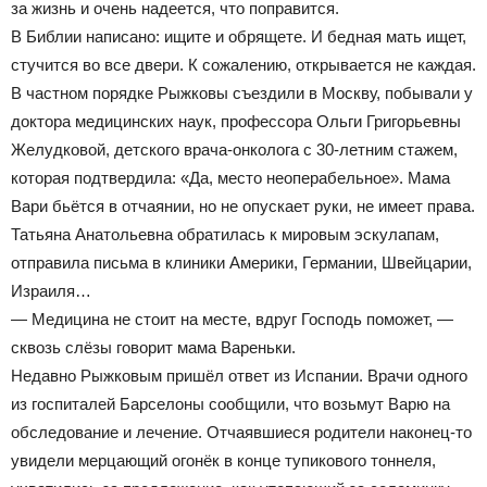
за жизнь и очень надеется, что поправится.
В Библии написано: ищите и обрящете. И бедная мать ищет,
стучится во все двери. К сожалению, открывается не каждая.
В частном порядке Рыжковы съездили в Москву, побывали у
доктора медицинских наук, профессора Ольги Григорьевны
Желудковой, детского врача-онколога с 30-летним стажем,
которая подтвердила: «Да, место неоперабельное». Мама
Вари бьётся в отчаянии, но не опускает руки, не имеет права.
Татьяна Анатольевна обратилась к мировым эскулапам,
отправила письма в клиники Америки, Германии, Швейцарии,
Израиля…
— Медицина не стоит на месте, вдруг Господь поможет, —
сквозь слёзы говорит мама Вареньки.
Недавно Рыжковым пришёл ответ из Испании. Врачи одного
из госпиталей Барселоны сообщили, что возьмут Варю на
обследование и лечение. Отчаявшиеся родители наконец-то
увидели мерцающий огонёк в конце тупикового тоннеля,