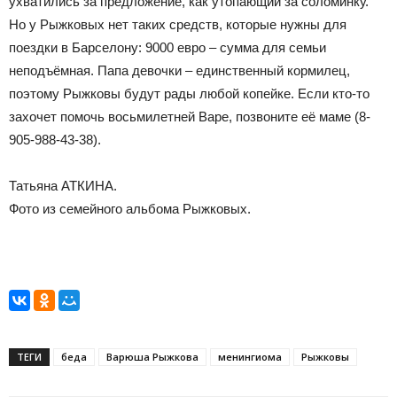
ухватились за предложение, как утопающий за соломинку.
Но у Рыжковых нет таких средств, которые нужны для
поездки в Барселону: 9000 евро – сумма для семьи
неподъёмная. Папа девочки – единственный кормилец,
поэтому Рыжковы будут рады любой копейке. Если кто-то
захочет помочь восьмилетней Варе, позвоните её маме (8-
905-988-43-38).
Татьяна АТКИНА.
Фото из семейного альбома Рыжковых.
ТЕГИ
беда
Варюша Рыжкова
менингиома
Рыжковы