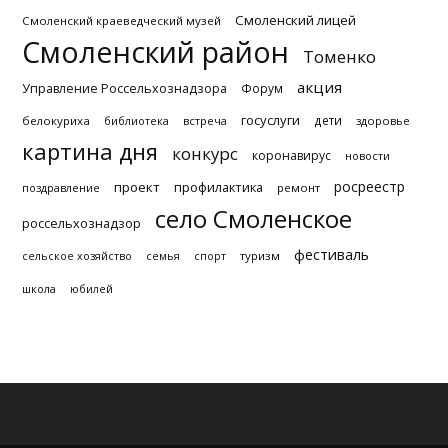
Смоленский лицей
Смоленский краеведческий музей
Смоленский район
Томенко
акция
Управление Россельхознадзора
Форум
госуслуги
дети
белокуриха
библиотека
встреча
здоровье
картина дня
конкурс
коронавирус
новости
росреестр
проект
профилактика
поздравление
ремонт
село Смоленское
россельхознадзор
фестиваль
туризм
сельское хозяйство
семья
спорт
школа
юбилей