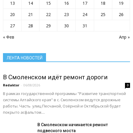
13
14
15
16
17
18
19
Новости региона
Образование
Общество
ОМВД
ОРГАНИЗАЦИИ РАЙОНА
Паводок
Пенсионный фонд
Преодоление
прокуратура сообщает
Прямая линия
20
21
22
23
24
25
26
Развитие АПК
Растим будущее сегодня
Росреестр
Ростелеком
Село: вектор развития
Село: вчера сегодня завтра
Село: территория развития
27
28
29
30
31
Село: точка притяжения
Сельское хозяйство Алтайского края
Служу России
« Фев
Апр »
Смоленский район
Смоленский районный суд
Социальная сфера Алтайского края
Социальный барометр
Спорт
Спорт - норма жизни
Туризм
Цифра
Экономика
Экономика Алтайского края
ЛЕНТА НОВОСТЕЙ
Подробнее
В Смоленском идёт ремонт дороги
Redaktor
-
06/08/2026
0
В рамках государственной программы "Развитие транспортной
системы Алтайского края" в с. Смоленском ведутся дорожные
работы. Часть улиц Песчаной, Озёрной и Октябрьской будет
покрыто асфальтом....
В Смоленском начинается ремонт
подвесного моста