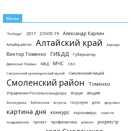
Метки
Александр Карлин
2017
COVID-19
"Победа"
Алтайский край
Алтайкрайстат
Барнаул
ГИБДД
Виктор Томенко
Губернатор
МЧС
МВД
Движение Первых
СВО
Смоленский лицей
Смоленский краеведческий музей
Смоленский район
Томенко
акция
Управление Россельхознадзора
Форум
госуслуги
дети
белокуриха
библиотека
встреча
здоровье
картина дня
конкурс
коронавирус
новости
росреестр
проект
профилактика
поздравление
ремонт