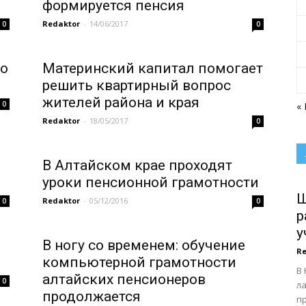
формируется пенсия
Redaktor
-
14/06/2017
0
0
го
Материнский капитал помогает
решить квартирный вопрос
жителей района и края
0
«
Redaktor
-
18/05/2017
0
В Алтайском крае проходят
уроки пенсионной грамотности
Ш
Redaktor
-
05/12/2016
0
0
р
у
В ногу со временем: обучение
Re
компьютерной грамотности
В 
алтайских пенсионеров
0
ла
продолжается
п