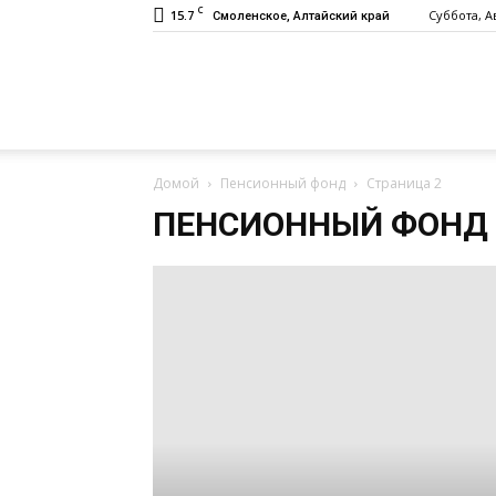
C
15.7
Суббота, Ав
Смоленское, Алтайский край
Газета
Домой
Пенсионный фонд
Страница 2
«Заря»
ПЕНСИОННЫЙ ФОНД