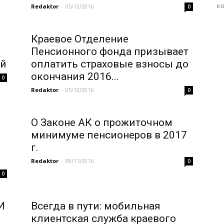
ко
Redaktor
-
05/12/2016
0
Краевое Отделение
Пенсионного фонда призывает
ей
оплатить страховые взносы до
окончания 2016...
0
Redaktor
-
05/12/2016
0
О Законе АК о прожиточном
минимуме пенсионеров в 2017
г.
Redaktor
-
08/11/2016
0
0
И
Всегда в пути: мобильная
клиентская служба краевого