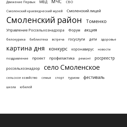
МЧС
МВД
Движение Первых
СВО
Смоленский лицей
Смоленский краеведческий музей
Смоленский район
Томенко
акция
Управление Россельхознадзора
Форум
госуслуги
дети
белокуриха
библиотека
встреча
здоровье
картина дня
конкурс
коронавирус
новости
росреестр
проект
профилактика
поздравление
ремонт
село Смоленское
россельхознадзор
фестиваль
туризм
сельское хозяйство
семья
спорт
школа
юбилей