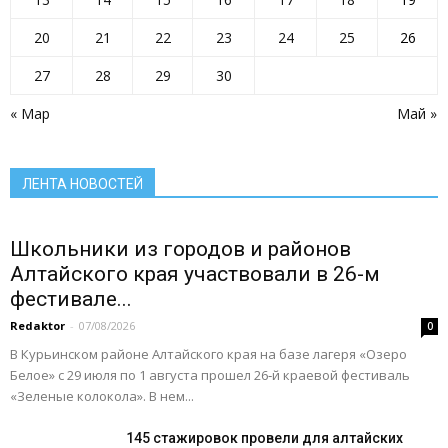
Новости региона
Образование
Общество
ОМВД
ОРГАНИЗАЦИИ РАЙОНА
Паводок
Пенсионный фонд
Преодоление
прокуратура сообщает
Прямая линия
20
21
22
23
24
25
26
Развитие АПК
Растим будущее сегодня
Росреестр
Ростелеком
Село: вектор развития
Село: вчера сегодня завтра
Село: территория развития
27
28
29
30
Село: точка притяжения
Сельское хозяйство Алтайского края
Служу России
« Мар
Май »
Смоленский район
Смоленский районный суд
Социальная сфера Алтайского края
Социальный барометр
Спорт
Спорт - норма жизни
Туризм
Цифра
Экономика
Экономика Алтайского края
ЛЕНТА НОВОСТЕЙ
Подробнее
Школьники из городов и районов
Алтайского края участвовали в 26-м
фестивале...
Redaktor
-
07/08/2026
0
В Курьинском районе Алтайского края на базе лагеря «Озеро
Белое» с 29 июля по 1 августа прошел 26‑й краевой фестиваль
«Зеленые колокола». В нем...
145 стажировок провели для алтайских