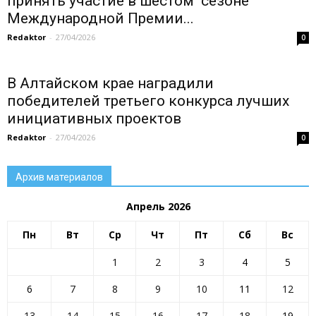
принять участие в шестом сезоне
Международной Премии...
Redaktor
-
27/04/2026
0
В Алтайском крае наградили
победителей третьего конкурса лучших
инициативных проектов
Redaktor
-
27/04/2026
0
Архив материалов
Апрель 2026
Пн
Вт
Ср
Чт
Пт
Сб
Вс
All
80 лет ПОБЕДЫ
Блог
Внимание!
ГИБДД
ГО и ЧС
Госуслуги
движение первых
День Победы
1
2
3
4
5
Занятость населения
Здоровье
Инфраструктура Алтайского края
Коммуналка
Культура
Курс на ЗОЖ
молодёжь района
6
7
8
9
10
11
12
Мужской клуб
Налоговая инспекция
Наши люди
Новости газеты
Новости района
Новости районов
13
14
15
16
17
18
19