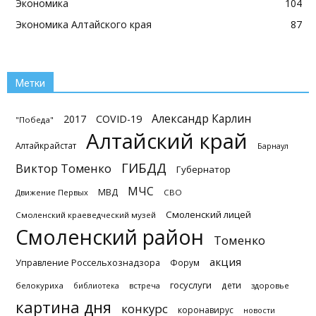
Экономика
104
Экономика Алтайского края
87
Метки
Александр Карлин
2017
COVID-19
"Победа"
Алтайский край
Алтайкрайстат
Барнаул
ГИБДД
Виктор Томенко
Губернатор
МЧС
МВД
Движение Первых
СВО
Смоленский лицей
Смоленский краеведческий музей
Смоленский район
Томенко
акция
Управление Россельхознадзора
Форум
госуслуги
дети
белокуриха
библиотека
встреча
здоровье
картина дня
конкурс
коронавирус
новости