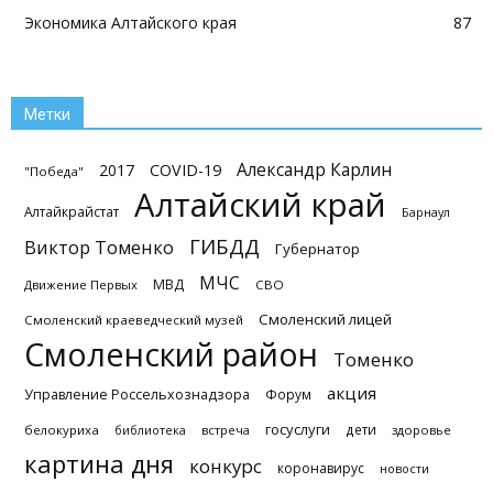
Экономика Алтайского края
87
Метки
Александр Карлин
2017
COVID-19
"Победа"
Алтайский край
Алтайкрайстат
Барнаул
ГИБДД
Виктор Томенко
Губернатор
МЧС
МВД
Движение Первых
СВО
Смоленский лицей
Смоленский краеведческий музей
Смоленский район
Томенко
акция
Управление Россельхознадзора
Форум
госуслуги
дети
белокуриха
библиотека
встреча
здоровье
картина дня
конкурс
коронавирус
новости